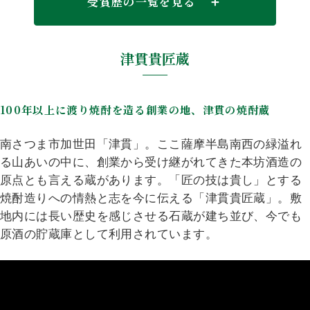
受賞歴の一覧を見る
津貫貴匠蔵
2026
年
サンフランシスコ・ワールド・スピリッツ・コンペティション
（SFWSC）
100年以上に渡り焼酎を造る創業の地、津貫の焼酎蔵
金賞（GOLD）
南さつま市加世田「津貫」。ここ薩摩半島南西の緑溢れ
東京ウイスキー＆スピリッツコンペティション（TWSC）
最高金賞
る山あいの中に、創業から受け継がれてきた本坊酒造の
原点とも言える蔵があります。「匠の技は貴し」とする
焼酎造りへの情熱と志を今に伝える「津貫貴匠蔵」。敷
2024
年
地内には長い歴史を感じさせる石蔵が建ち並び、今でも
インターナショナル・ワイン＆スピリッツ・コンペティション
原酒の貯蔵庫として利用されています。
（IWSC）
金賞（GOLD）
2023
年