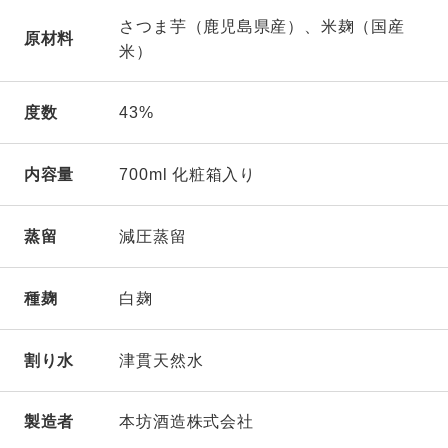
インターナショナル・ワイン＆スピリッツ・コンペティション
さつま芋（鹿児島県産）、米麹（国産
原材料
（IWSC）
米）
世界最高賞（TROPHY）
サンフランシスコ・ワールド・スピリッツ・コンペティション
度数
43%
（SFWSC）
最優秀金賞（DOUBLE GOLD）
内容量
700ml 化粧箱入り
東京ウイスキー＆スピリッツコンペティション（TWSC）
金賞
蒸留
減圧蒸留
2020
年
種麹
白麹
サンフランシスコ・ワールド・スピリッツ・コンペティション
（SFWSC）
世界最高賞（Best of Class）
割り水
津貫天然水
インターナショナル・スピリッツ・チャレンジ（ISC）
金賞（GOLD）
製造者
本坊酒造株式会社