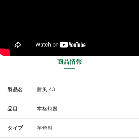
インターナショナル・スピリッツ・チャレンジ（ISC）
金賞（GOLD）
東京ウイスキー＆スピリッツコンペティション（TWSC）
最高金賞
2022
年
商品情報
インターナショナル・スピリッツ・チャレンジ（ISC）
金賞（GOLD）
サンフランシスコ・ワールド・スピリッツ・コンペティション
（SFWSC）
製品名
茜風 43
金賞（GOLD）
品目
本格焼酎
2021
年
インターナショナル・スピリッツ・チャレンジ（ISC）
タイプ
芋焼酎
世界最高賞（TROPHY）