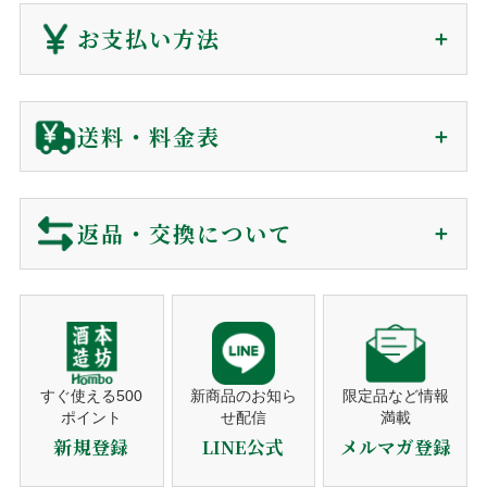
会員の方(購入時)
：
マイページ
の購入履歴から、発送後
ご注文から1〜7日で
180日間、電子領収書が発行できます。
お支払い方法
届きます（前払を除く）
非会員の方(購入時)
：
お問い合わせ
からご依頼下さい。
到着日時は60日後まで指定可能
電子領収書をメールで送信いたします。
クレジットカード
送料・料金表
ギフト対応に関して
ご注文確認後に最短発送。下記クレジットカードがご利用可
ご注文から商品到着について
包装・カード・のしは、全て無料で対応しております。
能です。
包装紙
買い物カゴに入れる前にご選択下さい。
返品・交換について
リボ払い・一括払い・各分割払いに対応。
商品のご購入
メッセージカード
買い物カゴに入れる前にご選択下さい。
利用控えはお送りしておりません。カード会社からの
ショッピングカートでご注文。
※包装・カードが選択できない商品はギフト非対応の商品になり
ご利用明細をご確認下さい。
営業時間でしたらお電話でも承ります。
当店では、お客様に安心してご利用いただくため、以下の通
ます。
り返品・交換ポリシーを定めております。
注文者名がカード名義人でないものは決済をお断りす
注文確認メール
熨斗対応
ギフト対応の商品のみ、買い物カゴに入れた後、
る事がございます。
ご購入後、すぐに自動送信。
ご注文のキャンセル
備考欄にご記入ください。
営業日（平日）に発送日をご連絡。
すぐ使える500
新商品のお知ら
限定品など情報
ポイント
せ配信
満載
代金引換
商品の発送
商品の発送前、ご入金前でしたら無料で対応いたしますので
のしの種類
お歳暮・お中元・お祝いetc
新規登録
LINE公式
メルマガ登録
平日10時までのご注文は当日発送。
ご連絡下さい。
宛書
ご自分の氏名・連名・社名etc
発送後、送り状番号をご連絡。
ご注文確認後に最短発送。代金は商品受取時に配送員にお支