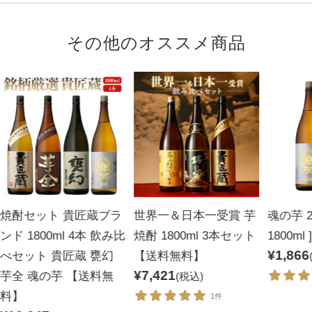
東京ウイスキー＆スピリッツコンペティション（TWSC）
金賞
その他のオススメ商品
2019
年
インターナショナル・スピリッツ・チャレンジ（ISC）
世界最高賞（TROPHY）
焼酎セット 貴匠蔵ブラ
世界一＆日本一受賞 芋
魂の芋 25
ンド 1800ml 4本 飲み比
焼酎 1800ml 3本セット
1800ml ]
¥1,866
べセット 貴匠蔵 甕幻
【送料無料】
¥7,421
芋全 魂の芋 【送料無
(税込)
料】
1件