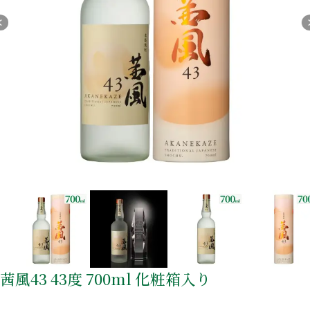
麦焼酎
リキュール
セット商品
宝星
一升瓶ワイン
茜風43 43度 700ml 化粧箱入り
酒類から探す