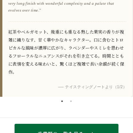
finish."
very long finish with wonderful complexity and a palate that
evolves over time."
口に含むと、白胡椒とクリームを伴う爽快な柑橘のニュアン
スが広がり、フレッシュなライムやフローラルな香りと複雑
に絡み合う。見事なバランスで表現力に富んでおり、心地よ
紅茶やベルガモット、幾重にも重なる熟した果実の香りが複
雑に織りなす、甘く華やかなキャラクター。口に含むとトロ
ピカルな風味が濃厚に広がり、ラベンダーやスミレを思わせ
いさつま芋の豊かな風味と、スパイシーな余韻が楽しめる。
るフローラルなニュアンスがそれを引き立てる。時間ととも
に表情を変える味わいと、驚くほど複雑で長い余韻が続く傑
── テイスティングノートより（2/2）
作。
── テイスティングノートより（1/2）