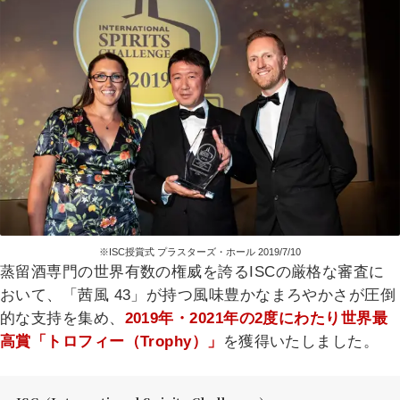
※ISC授賞式 プラスターズ・ホール 2019/7/10
蒸留酒専門の世界有数の権威を誇るISCの厳格な審査に
おいて、「茜風 43」が持つ風味豊かなまろやかさが圧倒
的な支持を集め、
2019年・2021年の2度にわたり世界最
高賞「トロフィー（Trophy）」
を獲得いたしました。