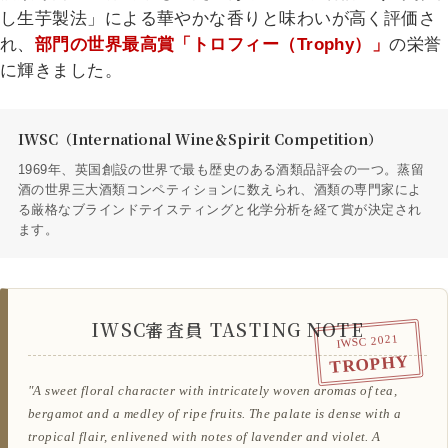
し生芋製法」による華やかな香りと味わいが高く評価さ
れ、
部門の世界最高賞「トロフィー（Trophy）」
の栄誉
に輝きました。
IWSC（International Wine＆Spirit Competition）
1969年、英国創設の世界で最も歴史のある酒類品評会の一つ。蒸留
酒の世界三大酒類コンペティションに数えられ、酒類の専門家によ
る厳格なブラインドテイスティングと化学分析を経て賞が決定され
ます。
IWSC審査員 TASTING NOTE
IWSC 2024
IWSC 2021
GOLD 96pts
TROPHY
"Zesty citrus with white pepper and cream on the palate,
"A sweet floral character with intricately woven aromas of tea,
intertwined with fresh lime and floral notes. Balanced and
bergamot and a medley of ripe fruits. The palate is dense with a
expressive, with a delightful sweet potato character and a spicy
tropical flair, enlivened with notes of lavender and violet. A