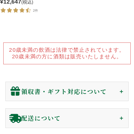
¥12,647
(税込)
2件
20歳未満の飲酒は法律で禁止されています。
20歳未満の方に酒類は販売いたしません。
領収書・ギフト対応について
領収書（インボイス対応）
配送について
贈答用に関わらず、
金額の分かる書類は同封していません
。