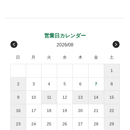
お客様のご負担はございません。
ローズ
グレイ
支払い期日を過ぎてもお支払いの確認ができない場合、手数
関西/中国/
滋賀、京都、大阪、兵庫、
600円
包装紙G
包装紙E
受取後の破損は、原則対応をお断りいたします。
料が加算される場合がございます。
四国
奈良、和歌山、鳥取、
お客様のご都合による返品・交換
島根、岡山、広島、山口、
後払い手数料277円はお客様ご負担になります。
徳島、香川、愛媛、高知
※１万円以上の購入は当社負担
原則として、お客様のご都合による返品・交換、および運送
メッセージカード
九州
福岡、佐賀、長崎、熊本、
450円
請求書は、商品とは別に郵送されます、発行から14日
会社や受取人様が原因でのお届けの遅延による返品は承って
2026/08
無料
大分、宮崎、鹿児島
以内にお支払い下さい。
おりません。ただし、未開封・未使用の商品に限り、商品到
感謝の気持ちを伝えるメッセージカードを添えて
日
月
火
水
木
金
土
着後3日以内にご連絡をいただいた場合、下記条件で対応さ
沖縄
沖縄
1,000円
せていただきます。
商品合計額
後払い手数料
お誕生日おめでとう
1
返品・交換にかかる費用（往復送料・返金の手数料）
お母さんいつもありがとう
9,999円(税込)以下
277円
ひとつの配達先につき総額1万円以上の商品購入で送料
をご負担ください。
2
3
4
5
6
7
8
無料。
お父さんいつもありがとう
10,000円(税込)以上
無料
返品された商品の梱包が開封されていた場合、返金・
※送料や決済手数料は1万円に含まれません
9
10
11
12
13
14
15
交換をお断りいたします。
離島地域は通常より3〜7日間程度、お届けに時間がか
NP後払いのご注文は、
株式会社ネットプロテクションズ
の後
事前に連絡がなく返送された場合、対応をお断りいた
かります。
払いサービスが適用され、同社へ代金債権を譲渡します。
NP
16
17
18
19
20
21
22
します。
1.8L瓶（一升瓶）は8本まで、900ml以下は20本までが
後払い利用規約及び同社のプライバシーポリシー
に同意し
１個口となります。
て、後払いサービスをご選択下さい。
23
24
25
26
27
28
29
返品送付先