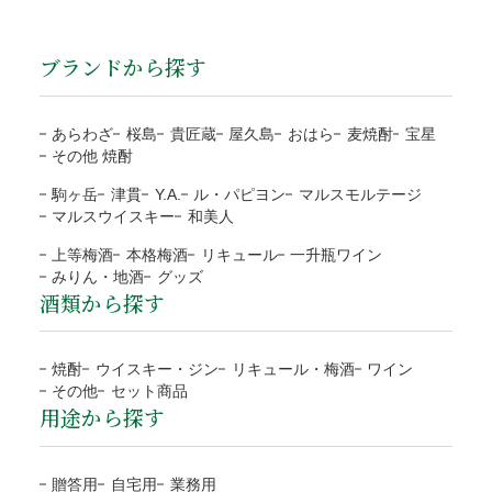
当店の都合による返品・交換
払い下さい。
商品のお届け
包装・メッセージカードをご希望の方は、商品をカ
代引手数料330円はお客様ご負担になります。
ブランドから探す
送り状番号から商品の追跡が可能。
商品の管理には万全を期しておりますが、万が一、お届けし
ートに入れる前にご選択下さい。
※１万円以上の購入は当社負担
通常発送から1〜3日程度でお届け。
た商品がご注文の商品と異なる場合は、商品到着後3日以内
熨斗のご指定は備考欄にご記載下さい。
注文者様と配送先が違うなど、状況によりご利用をお
に当店までご連絡ください。お客様にはご負担なく返品・交
あらわざ
桜島
貴匠蔵
屋久島
おはら
麦焼酎
宝星
断りする場合がございます。
※箱なしの商品など、熨斗を含めて、単体ではギフト対応がで
その他 焼酎
換の手続きをさせていただきます。
きない商品もございます。
ご注文の確認、商品の発送は営業日（平日）に対応と
お客様のご負担はございません。
駒ヶ岳
津貫
Y.A.
ル・パピヨン
マルスモルテージ
なります。
商品合計額
代引き手数料
地域
都道府県
送料
マルスウイスキー
和美人
商品の返送にご協力頂けない場合、連絡なく返送され
土日祝日など定休日のご注文は翌営業日（平日）の対
9,999円(税込)以下
330円
北海道
北海道
1,200円
た場合、対応をお断りいたします。
上等梅酒
本格梅酒
リキュール
一升瓶ワイン
応となります。
ラッピング
みりん・地酒
グッズ
10,000円(税込)以上
無料
東北
青森、岩手、宮城、秋田、
1,000円
到着日に指定がない場合、最短日程での発送となりま
酒類から探す
運送会社の破損による代品
無料
山形、福島
す。
目的やお相手に合わせて選べる
NP後払い
運送会社から当店に破損の連絡があった場合、代品手配後に
予約や抽選などの通常商品ではない場合、別途対応と
関東/信越
茨城、栃木、群馬、埼玉、
800円
4種類のラッピング
焼酎
ウイスキー・ジン
リキュール・梅酒
ワイン
お客様にご連絡いたします。また商品のお受取りの際に破損
なります。
千葉、東京、神奈川、
その他
セット商品
ご注文確認後に最短発送。商品の到着を確認してから、「コ
していた場合、その旨を運送会社に伝え、商品の受取拒否
用途から探す
当店オリジナル(汎
ブルー
お支払方法が前払「銀行振込・コンビニ決済(払込票)」
新潟、山梨、長野
ンビニ」「郵便局」「銀行」「PayPay」で後払いできる安
し、当店までご連絡下さい。破損確認後に全額、弊社負担で
用)
の場合、ご入金確認後の発送。
包装紙B
北陸/中部
富山、石川、福井、岐阜、
700円
心・簡単な決済方法です。請求書は、商品とは別に郵送され
代品を手配します。
※確認は営業日になります
包装紙H
贈答用
自宅用
業務用
静岡、愛知、三重
ますので、発行から14日以内にお支払いをお願いします。お