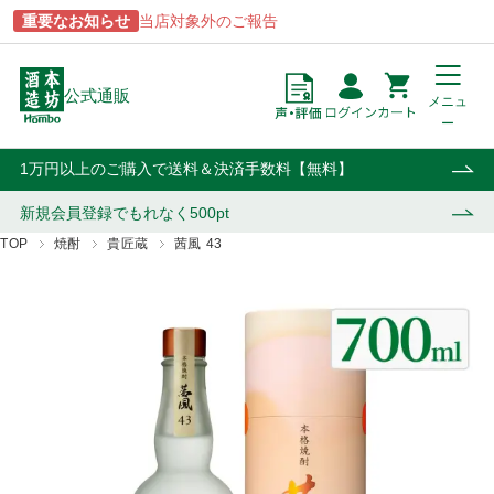
重要なお知らせ
当店対象外のご報告
公式通販
メニュ
ー
点
円
カート
1万円以上のご購入で送料＆決済手数料【無料】
新規会員登録で
もれなく500pt
TOP
焼酎
貴匠蔵
茜風 43
商品一覧
ブランドから探す
酒類から探す
用途から探す
あらわざ
駒ヶ岳
焼酎
贈答用
桜島
津貫
ウイスキー・ジン
自宅用
貴匠蔵
マルスウイスキー
リキュール・梅酒
業務用
屋久島
和美人
ワイン
おはら
上等梅酒
その他