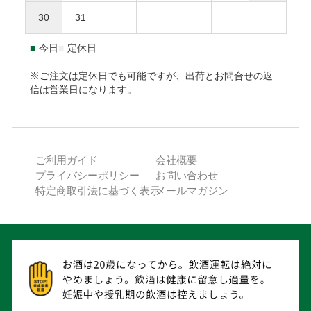
海外への発送はできません。
ご利用限度額は累計残高で55,000円（税込）迄です。詳細は
30
31
本坊酒造株式会社 特販課
下記URLからご確認下さい。
〒891-0122 鹿児島県鹿児島市南栄3-27
https://np-atobarai.jp/about/
■
今日
■
定休日
(TEL)050-3530-8482
ご利用者が未成年の場合、法定代理人の利用同意を得てご利
用下さい。
※ご注文は定休日でも可能ですが、出荷とお問合せの返
信は営業日になります。
※弊社は未成年者に酒類を販売いたしません。
PayPay
ご利用ガイド
会社概要
ご注文確認後に最短発送。PayPayアカウントをお持ちの方で
プライバシーポリシー
お問い合わせ
あれば、ご利用可能です。
特定商取引法に基づく表示
メールマガジン
ご注文日から発送日までの期間が30日を超える場合、
ご利用できません。
本坊酒造のポイントの他にPayPayポイントが付与され
ます。