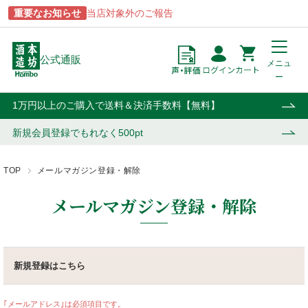
重要なお知らせ
当店対象外のご報告
公式通販
メニュ
ー
点
円
カート
1万円以上のご購入で送料＆決済手数料【無料】
新規会員登録で
もれなく500pt
TOP
メールマガジン登録・解除
商品一覧
ブランドから探す
酒類から探す
用途から探す
メールマガジン登録・解除
あらわざ
駒ヶ岳
焼酎
贈答用
桜島
津貫
ウイスキー・ジン
自宅用
新規登録はこちら
貴匠蔵
マルスウイスキー
リキュール・梅酒
業務用
屋久島
和美人
ワイン
おはら
上等梅酒
その他
｢メールアドレス｣は必須項目です。