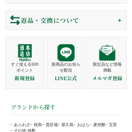
ご注文確認後に最短発送。下記クレジットカードがご利用可
ご注文から商品到着について
包装・カード・のしは、全て無料で対応しております。
能です。
包装紙
買い物カゴに入れる前にご選択下さい。
返品・交換について
リボ払い・一括払い・各分割払いに対応。
商品のご購入
メッセージカード
買い物カゴに入れる前にご選択下さい。
利用控えはお送りしておりません。カード会社からの
ショッピングカートでご注文。
※包装・カードが選択できない商品はギフト非対応の商品になり
ご利用明細をご確認下さい。
営業時間でしたらお電話でも承ります。
当店では、お客様に安心してご利用いただくため、以下の通
ます。
り返品・交換ポリシーを定めております。
注文者名がカード名義人でないものは決済をお断りす
注文確認メール
熨斗対応
ギフト対応の商品のみ、買い物カゴに入れた後、
る事がございます。
ご購入後、すぐに自動送信。
ご注文のキャンセル
備考欄にご記入ください。
営業日（平日）に発送日をご連絡。
すぐ使える500
新商品のお知ら
限定品など情報
ポイント
せ配信
満載
代金引換
商品の発送
商品の発送前、ご入金前でしたら無料で対応いたしますので
のしの種類
お歳暮・お中元・お祝いetc
新規登録
LINE公式
メルマガ登録
平日10時までのご注文は当日発送。
ご連絡下さい。
宛書
ご自分の氏名・連名・社名etc
発送後、送り状番号をご連絡。
ご注文確認後に最短発送。代金は商品受取時に配送員にお支
当店の都合による返品・交換
払い下さい。
商品のお届け
包装・メッセージカードをご希望の方は、商品をカ
代引手数料330円はお客様ご負担になります。
ブランドから探す
送り状番号から商品の追跡が可能。
商品の管理には万全を期しておりますが、万が一、お届けし
ートに入れる前にご選択下さい。
※１万円以上の購入は当社負担
通常発送から1～3日程度でお届け。
た商品がご注文の商品と異なる場合は、商品到着後3日以内
熨斗のご指定は備考欄にご記載下さい。
注文者様と配送先が違うなど、状況によりご利用をお
に当店までご連絡ください。お客様にはご負担なく返品・交
あらわざ
桜島
貴匠蔵
屋久島
おはら
麦焼酎
宝星
断りする場合がございます。
※箱なしの商品など、熨斗を含めて、単体ではギフト対応がで
その他 焼酎
換の手続きをさせていただきます。