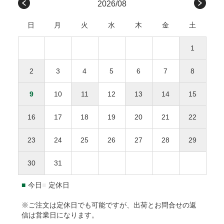
九州
福岡、佐賀、長崎、熊本、
450円
請求書は、商品とは別に郵送されます、発行から14日
会社や受取人様が原因でのお届けの遅延による返品は承って
2026/08
無料
大分、宮崎、鹿児島
以内にお支払い下さい。
おりません。ただし、未開封・未使用の商品に限り、商品到
感謝の気持ちを伝えるメッセージカードを添えて
日
月
火
水
木
金
土
着後3日以内にご連絡をいただいた場合、下記条件で対応さ
沖縄
沖縄
1,000円
せていただきます。
商品合計額
後払い手数料
お誕生日おめでとう
1
返品・交換にかかる費用（往復送料・返金の手数料）
お母さんいつもありがとう
9,999円(税込)以下
277円
ひとつの配達先につき総額1万円以上の商品購入で送料
をご負担ください。
2
3
4
5
6
7
8
無料。
お父さんいつもありがとう
10,000円(税込)以上
無料
返品された商品の梱包が開封されていた場合、返金・
※送料や決済手数料は1万円に含まれません
9
10
11
12
13
14
15
交換をお断りいたします。
離島地域は通常より3～7日間程度、お届けに時間がか
NP後払いのご注文は、
株式会社ネットプロテクションズ
の後
事前に連絡がなく返送された場合、対応をお断りいた
かります。
払いサービスが適用され、同社へ代金債権を譲渡します。
NP
16
17
18
19
20
21
22
します。
1.8L瓶（一升瓶）は8本まで、900ml以下は20本までが
後払い利用規約及び同社のプライバシーポリシー
に同意し
１個口となります。
て、後払いサービスをご選択下さい。
23
24
25
26
27
28
29
返品送付先
海外への発送はできません。
ご利用限度額は累計残高で55,000円（税込）迄です。詳細は
30
31
本坊酒造株式会社 特販課
下記URLからご確認下さい。
〒891-0122 鹿児島県鹿児島市南栄3-27
https://np-atobarai.jp/about/
■
今日
■
定休日
(TEL)050-3530-8482
ご利用者が未成年の場合、法定代理人の利用同意を得てご利
用下さい。
※ご注文は定休日でも可能ですが、出荷とお問合せの返
信は営業日になります。
※弊社は未成年者に酒類を販売いたしません。