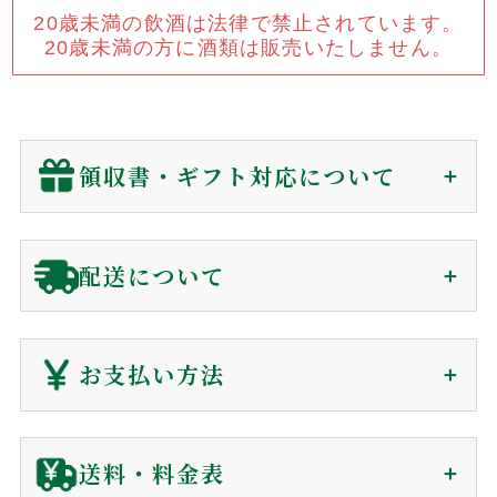
お問い合わせ
メールマガジン
20歳未満の飲酒は法律で禁止されています。
プライバシーポリシー
特定商取引法に基づく表示
20歳未満の方に酒類は販売いたしません。
領収書・ギフト対応について
領収書（インボイス対応）
配送について
贈答用に関わらず、
金額の分かる書類は同封していません
。
会員の方(購入時)
：
マイページ
の購入履歴から、発送後
ご注文から1～7日で
180日間、電子領収書が発行できます。
お支払い方法
届きます（前払を除く）
非会員の方(購入時)
：
お問い合わせ
からご依頼下さい。
到着日時は60日後まで指定可能
電子領収書をメールで送信いたします。
クレジットカード
送料・料金表
ギフト対応に関して