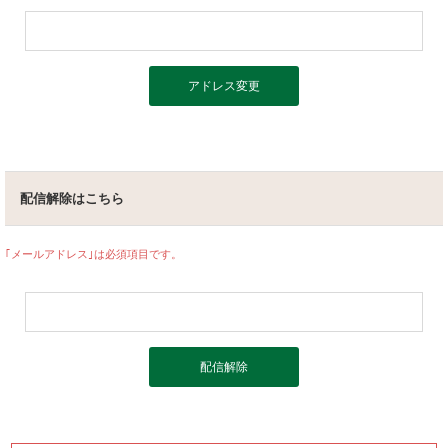
焼酎
ウイスキー・ジン
リキュール・梅酒
ワイン
その他
セット商品
用途から探す
配信解除はこちら
贈答用
自宅用
｢メールアドレス｣は必須項目です。
業務用
ご利用ガイド
お客様の声