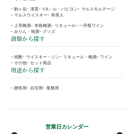
きない商品もございます。
ご注文の確認、商品の発送は営業日（平日）に対応と
お客様のご負担はございません。
駒ヶ岳
津貫
Y.A.
ル・パピヨン
マルスモルテージ
なります。
商品合計額
代引き手数料
地域
都道府県
送料
マルスウイスキー
和美人
商品の返送にご協力頂けない場合、連絡なく返送され
土日祝日など定休日のご注文は翌営業日（平日）の対
9,999円(税込)以下
330円
北海道
北海道
1,200円
た場合、対応をお断りいたします。
上等梅酒
本格梅酒
リキュール
一升瓶ワイン
応となります。
ラッピング
みりん・地酒
グッズ
10,000円(税込)以上
無料
東北
青森、岩手、宮城、秋田、
1,000円
到着日に指定がない場合、最短日程での発送となりま
酒類から探す
運送会社の破損による代品
無料
山形、福島
す。
目的やお相手に合わせて選べる
NP後払い
運送会社から当店に破損の連絡があった場合、代品手配後に
予約や抽選などの通常商品ではない場合、別途対応と
関東/信越
茨城、栃木、群馬、埼玉、
800円
4種類のラッピング
焼酎
ウイスキー・ジン
リキュール・梅酒
ワイン
お客様にご連絡いたします。また商品のお受取りの際に破損
なります。
千葉、東京、神奈川、
その他
セット商品
ご注文確認後に最短発送。商品の到着を確認してから、「コ
していた場合、その旨を運送会社に伝え、商品の受取拒否
用途から探す
当店オリジナル(汎
ブルー
お支払方法が前払「銀行振込・コンビニ決済(払込票)」
新潟、山梨、長野
ンビニ」「郵便局」「銀行」「PayPay」で後払いできる安
し、当店までご連絡下さい。破損確認後に全額、弊社負担で
用)
の場合、ご入金確認後の発送。
包装紙B
北陸/中部
富山、石川、福井、岐阜、
700円
心・簡単な決済方法です。請求書は、商品とは別に郵送され
代品を手配します。
※確認は営業日になります
包装紙H
贈答用
自宅用
業務用
静岡、愛知、三重
ますので、発行から14日以内にお支払いをお願いします。お
お客様のご負担はございません。
ローズ
グレイ
支払い期日を過ぎてもお支払いの確認ができない場合、手数
関西/中国/
滋賀、京都、大阪、兵庫、
600円
包装紙G
包装紙E
受取後の破損は、原則対応をお断りいたします。
料が加算される場合がございます。
四国
奈良、和歌山、鳥取、
お客様のご都合による返品・交換
島根、岡山、広島、山口、
後払い手数料277円はお客様ご負担になります。
徳島、香川、愛媛、高知
※１万円以上の購入は当社負担
原則として、お客様のご都合による返品・交換、および運送
メッセージカード