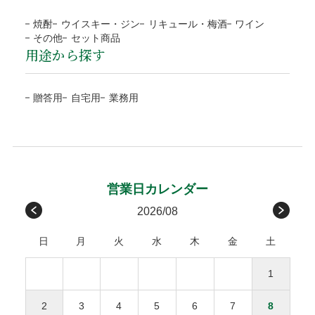
お問い合わせ
メールマガジン
NP後払い
運送会社から当店に破損の連絡があった場合、代品手配後に
予約や抽選などの通常商品ではない場合、別途対応と
関東/信越
茨城、栃木、群馬、埼玉、
800円
4種類のラッピング
プライバシーポリシー
特定商取引法に基づく表示
焼酎
ウイスキー・ジン
リキュール・梅酒
ワイン
お客様にご連絡いたします。また商品のお受取りの際に破損
なります。
千葉、東京、神奈川、
その他
セット商品
ご注文確認後に最短発送。商品の到着を確認してから、「コ
していた場合、その旨を運送会社に伝え、商品の受取拒否
用途から探す
当店オリジナル(汎
ブルー
お支払方法が前払「銀行振込・コンビニ決済(払込票)」
新潟、山梨、長野
ンビニ」「郵便局」「銀行」「PayPay」で後払いできる安
し、当店までご連絡下さい。破損確認後に全額、弊社負担で
用)
の場合、ご入金確認後の発送。
包装紙B
北陸/中部
富山、石川、福井、岐阜、
700円
心・簡単な決済方法です。請求書は、商品とは別に郵送され
代品を手配します。
※確認は営業日になります
包装紙H
贈答用
自宅用
業務用
静岡、愛知、三重
ますので、発行から14日以内にお支払いをお願いします。お
お客様のご負担はございません。
ローズ
グレイ
支払い期日を過ぎてもお支払いの確認ができない場合、手数
関西/中国/
滋賀、京都、大阪、兵庫、
600円
包装紙G
包装紙E
受取後の破損は、原則対応をお断りいたします。
料が加算される場合がございます。
四国
奈良、和歌山、鳥取、
お客様のご都合による返品・交換
島根、岡山、広島、山口、
後払い手数料277円はお客様ご負担になります。
徳島、香川、愛媛、高知
※１万円以上の購入は当社負担
原則として、お客様のご都合による返品・交換、および運送
メッセージカード
九州
福岡、佐賀、長崎、熊本、
450円
請求書は、商品とは別に郵送されます、発行から14日
会社や受取人様が原因でのお届けの遅延による返品は承って
2026/08
無料
大分、宮崎、鹿児島
以内にお支払い下さい。
おりません。ただし、未開封・未使用の商品に限り、商品到
感謝の気持ちを伝えるメッセージカードを添えて
日
月
火
水
木
金
土
着後3日以内にご連絡をいただいた場合、下記条件で対応さ
沖縄
沖縄
1,000円
せていただきます。
商品合計額
後払い手数料
お誕生日おめでとう
1
返品・交換にかかる費用（往復送料・返金の手数料）
お母さんいつもありがとう
9,999円(税込)以下
277円
ひとつの配達先につき総額1万円以上の商品購入で送料
をご負担ください。
2
3
4
5
6
7
8
無料。
お父さんいつもありがとう
10,000円(税込)以上
無料