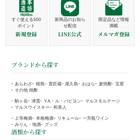
り返品・交換ポリシーを定めております。
注文者名がカード名義人でないものは決済をお断りす
注文確認メール
熨斗対応
ギフト対応の商品のみ、買い物カゴに入れた後、
る事がございます。
焼酎
ウイスキー・ジン
ご購入後、すぐに自動送信。
ご注文のキャンセル
備考欄にご記入ください。
営業日（平日）に発送日をご連絡。
すぐ使える500
新商品のお知ら
限定品など情報
ポイント
せ配信
満載
リキュール・梅酒
ワイン
代金引換
商品の発送
商品の発送前、ご入金前でしたら無料で対応いたしますので
のしの種類
お歳暮・お中元・お祝いetc
新規登録
LINE公式
メルマガ登録
平日10時までのご注文は当日発送。
ご連絡下さい。
その他
セット商品
宛書
ご自分の氏名・連名・社名etc
発送後、送り状番号をご連絡。
ご注文確認後に最短発送。代金は商品受取時に配送員にお支
当店の都合による返品・交換
払い下さい。
用途から探す
商品のお届け
包装・メッセージカードをご希望の方は、商品をカ
代引手数料330円はお客様ご負担になります。
ブランドから探す
送り状番号から商品の追跡が可能。
商品の管理には万全を期しておりますが、万が一、お届けし
ートに入れる前にご選択下さい。
※１万円以上の購入は当社負担
通常発送から1〜3日程度でお届け。
た商品がご注文の商品と異なる場合は、商品到着後3日以内
贈答用
自宅用
熨斗のご指定は備考欄にご記載下さい。
注文者様と配送先が違うなど、状況によりご利用をお
に当店までご連絡ください。お客様にはご負担なく返品・交
あらわざ
桜島
貴匠蔵
屋久島
おはら
麦焼酎
宝星
断りする場合がございます。
※箱なしの商品など、熨斗を含めて、単体ではギフト対応がで
その他 焼酎
換の手続きをさせていただきます。
業務用
きない商品もございます。
ご注文の確認、商品の発送は営業日（平日）に対応と
お客様のご負担はございません。
駒ヶ岳
津貫
Y.A.
ル・パピヨン
マルスモルテージ
なります。
商品合計額
代引き手数料
地域
都道府県
送料
マルスウイスキー
和美人
商品の返送にご協力頂けない場合、連絡なく返送され
土日祝日など定休日のご注文は翌営業日（平日）の対
9,999円(税込)以下
330円
北海道
北海道
1,200円
た場合、対応をお断りいたします。
上等梅酒
本格梅酒
リキュール
一升瓶ワイン
応となります。
ラッピング
みりん・地酒
グッズ
10,000円(税込)以上
無料
東北
青森、岩手、宮城、秋田、
1,000円
到着日に指定がない場合、最短日程での発送となりま
酒類から探す
運送会社の破損による代品
無料
ご利用ガイド
お客様の声
山形、福島
す。
目的やお相手に合わせて選べる