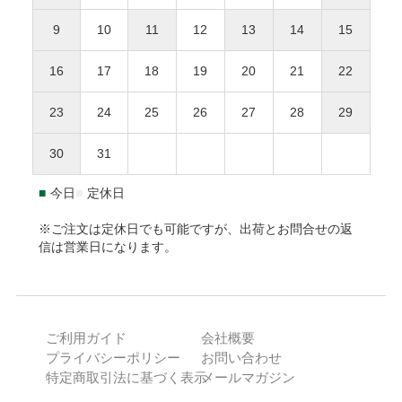
返品された商品の梱包が開封されていた場合、返金・
※送料や決済手数料は1万円に含まれません
9
10
11
12
13
14
15
交換をお断りいたします。
離島地域は通常より3〜7日間程度、お届けに時間がか
NP後払いのご注文は、
株式会社ネットプロテクションズ
の後
事前に連絡がなく返送された場合、対応をお断りいた
かります。
払いサービスが適用され、同社へ代金債権を譲渡します。
NP
16
17
18
19
20
21
22
します。
1.8L瓶（一升瓶）は8本まで、900ml以下は20本までが
後払い利用規約及び同社のプライバシーポリシー
に同意し
１個口となります。
て、後払いサービスをご選択下さい。
23
24
25
26
27
28
29
返品送付先
海外への発送はできません。
ご利用限度額は累計残高で55,000円（税込）迄です。詳細は
30
31
本坊酒造株式会社 特販課
下記URLからご確認下さい。
〒891-0122 鹿児島県鹿児島市南栄3-27
https://np-atobarai.jp/about/
■
今日
■
定休日
(TEL)050-3530-8482
ご利用者が未成年の場合、法定代理人の利用同意を得てご利
用下さい。
※ご注文は定休日でも可能ですが、出荷とお問合せの返
信は営業日になります。
※弊社は未成年者に酒類を販売いたしません。
PayPay
ご利用ガイド
会社概要
ご注文確認後に最短発送。PayPayアカウントをお持ちの方で
プライバシーポリシー
お問い合わせ
あれば、ご利用可能です。
特定商取引法に基づく表示
メールマガジン