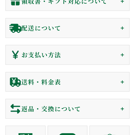
領収書・ギフト対応について
麦焼酎
リキュール
セット商品
宝星
一升瓶ワイン
領収書（インボイス対応）
配送について
贈答用に関わらず、
金額の分かる書類は同封していません
。
会員の方(購入時)
：
マイページ
の購入履歴から、発送後
ご注文から1〜7日で
180日間、電子領収書が発行できます。
お支払い方法
届きます（前払を除く）
非会員の方(購入時)
：
お問い合わせ
からご依頼下さい。
到着日時は60日後まで指定可能
電子領収書をメールで送信いたします。
クレジットカード
送料・料金表
ギフト対応に関して
ご注文確認後に最短発送。下記クレジットカードがご利用可
ご注文から商品到着について
包装・カード・のしは、全て無料で対応しております。
能です。
包装紙
買い物カゴに入れる前にご選択下さい。
返品・交換について
リボ払い・一括払い・各分割払いに対応。
商品のご購入
メッセージカード
買い物カゴに入れる前にご選択下さい。
利用控えはお送りしておりません。カード会社からの
ショッピングカートでご注文。
※包装・カードが選択できない商品はギフト非対応の商品になり
酒類から探す
ご利用明細をご確認下さい。
営業時間でしたらお電話でも承ります。
当店では、お客様に安心してご利用いただくため、以下の通
ます。