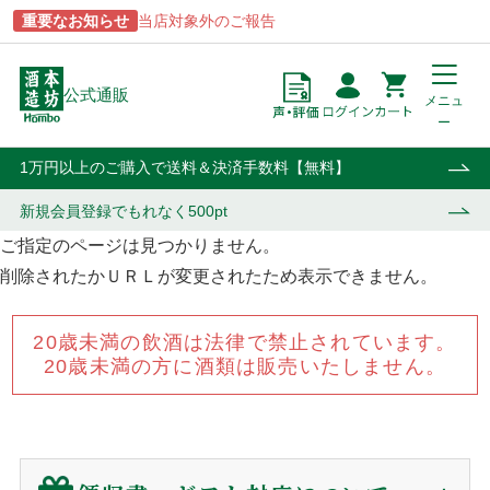
重要なお知らせ
当店対象外のご報告
公式通販
メニュ
ー
点
円
カート
1万円以上のご購入で送料＆決済手数料【無料】
新規会員登録で
もれなく500pt
ご指定のページは見つかりません。
削除されたかＵＲＬが変更されたため表示できません。
商品一覧
ブランドから探す
酒類から探す
用途から探す
20歳未満の飲酒は法律で禁止されています。
あらわざ
駒ヶ岳
焼酎
贈答用
20歳未満の方に酒類は販売いたしません。
桜島
津貫
ウイスキー・ジン
自宅用
貴匠蔵
マルスウイスキー
リキュール・梅酒
業務用
屋久島
和美人
ワイン
おはら
上等梅酒
その他