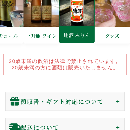
お問い合わせ
メールマガジン
プライバシーポリシー
特定商取引法に基づく表示
地酒 みりん
キュール
一升瓶 ワイン
グッズ
20歳未満の飲酒は法律で禁止されています。
20歳未満の方に酒類は販売いたしません。
領収書・ギフト対応について
領収書（インボイス対応）
配送について