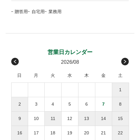
の場合、ご入金確認後の発送。
北陸/中部
富山、石川、福井、岐阜、
700円
心・簡単な決済方法です。請求書は、商品とは別に郵送され
代品を手配します。
※確認は営業日になります
包装紙H
贈答用
自宅用
業務用
静岡、愛知、三重
ますので、発行から14日以内にお支払いをお願いします。お
お客様のご負担はございません。
ローズ
グレイ
支払い期日を過ぎてもお支払いの確認ができない場合、手数
関西/中国/
滋賀、京都、大阪、兵庫、
600円
包装紙G
包装紙E
受取後の破損は、原則対応をお断りいたします。
料が加算される場合がございます。
四国
奈良、和歌山、鳥取、
お客様のご都合による返品・交換
島根、岡山、広島、山口、
後払い手数料277円はお客様ご負担になります。
徳島、香川、愛媛、高知
※１万円以上の購入は当社負担
原則として、お客様のご都合による返品・交換、および運送
メッセージカード
九州
福岡、佐賀、長崎、熊本、
450円
請求書は、商品とは別に郵送されます、発行から14日
会社や受取人様が原因でのお届けの遅延による返品は承って
2026/08
無料
大分、宮崎、鹿児島
以内にお支払い下さい。
おりません。ただし、未開封・未使用の商品に限り、商品到
感謝の気持ちを伝えるメッセージカードを添えて
日
月
火
水
木
金
土
着後3日以内にご連絡をいただいた場合、下記条件で対応さ
沖縄
沖縄
1,000円
せていただきます。
商品合計額
後払い手数料
お誕生日おめでとう
1
返品・交換にかかる費用（往復送料・返金の手数料）
お母さんいつもありがとう
9,999円(税込)以下
277円
ひとつの配達先につき総額1万円以上の商品購入で送料
をご負担ください。
2
3
4
5
6
7
8
無料。
お父さんいつもありがとう
10,000円(税込)以上
無料
返品された商品の梱包が開封されていた場合、返金・
※送料や決済手数料は1万円に含まれません
9
10
11
12
13
14
15
交換をお断りいたします。
離島地域は通常より3〜7日間程度、お届けに時間がか
NP後払いのご注文は、
株式会社ネットプロテクションズ
の後
事前に連絡がなく返送された場合、対応をお断りいた
かります。
払いサービスが適用され、同社へ代金債権を譲渡します。
NP
16
17
18
19
20
21
22
します。
1.8L瓶（一升瓶）は8本まで、900ml以下は20本までが
後払い利用規約及び同社のプライバシーポリシー
に同意し