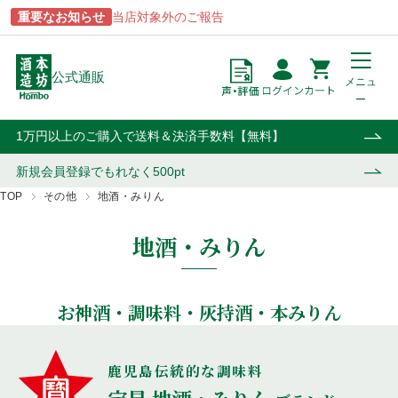
重要なお知らせ
当店対象外のご報告
公式通販
メニュ
ー
点
円
カート
1万円以上のご購入で送料＆決済手数料【無料】
新規会員登録で
もれなく500pt
TOP
その他
地酒・みりん
地酒・みりん
商品一覧
ブランドから探す
酒類から探す
用途から探す
あらわざ
駒ヶ岳
焼酎
贈答用
お神酒・調味料・灰持酒・本みりん
桜島
津貫
ウイスキー・ジン
自宅用
貴匠蔵
マルスウイスキー
リキュール・梅酒
業務用
鹿児島伝統的な調味料
屋久島
和美人
ワイン
おはら
上等梅酒
その他