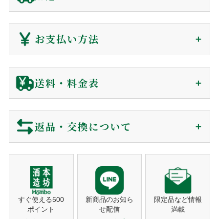
贈答用に関わらず、
金額の分かる書類は同封していません
。
会員の方(購入時)
：
マイページ
の購入履歴から、発送後
ご注文から1〜7日で
180日間、電子領収書が発行できます。
お支払い方法
届きます（前払を除く）
非会員の方(購入時)
：
お問い合わせ
からご依頼下さい。
到着日時は60日後まで指定可能
電子領収書をメールで送信いたします。
クレジットカード
送料・料金表
ギフト対応に関して
ご注文確認後に最短発送。下記クレジットカードがご利用可
ご注文から商品到着について
包装・カード・のしは、全て無料で対応しております。
能です。
包装紙
買い物カゴに入れる前にご選択下さい。
返品・交換について
リボ払い・一括払い・各分割払いに対応。
商品のご購入
メッセージカード
買い物カゴに入れる前にご選択下さい。
利用控えはお送りしておりません。カード会社からの
ショッピングカートでご注文。
※包装・カードが選択できない商品はギフト非対応の商品になり
ご利用明細をご確認下さい。
営業時間でしたらお電話でも承ります。
当店では、お客様に安心してご利用いただくため、以下の通
ます。
り返品・交換ポリシーを定めております。
注文者名がカード名義人でないものは決済をお断りす
注文確認メール
熨斗対応
ギフト対応の商品のみ、買い物カゴに入れた後、
る事がございます。
ご購入後、すぐに自動送信。
ご注文のキャンセル
備考欄にご記入ください。
営業日（平日）に発送日をご連絡。
すぐ使える500
新商品のお知ら
限定品など情報
ポイント
せ配信
満載
代金引換
商品の発送
商品の発送前、ご入金前でしたら無料で対応いたしますので