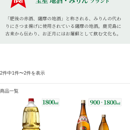
宝星 地酒・みりん
ブランド
麦焼酎
リキュール
セット商品
宝星
一升瓶ワイン
「肥後の赤酒、薩摩の地酒」と称される、みりんの代わ
りにさつま揚げに使用されている薩摩の地酒。鹿児島に
古来から伝わり、お正月にはお屠蘇として飲む文化も。
2件中1件〜2件を表示
商品一覧
酒類から探す