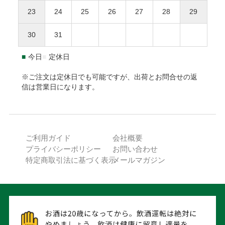
１個口となります。
て、後払いサービスをご選択下さい。
23
24
25
26
27
28
29
返品送付先
海外への発送はできません。
ご利用限度額は累計残高で55,000円（税込）迄です。詳細は
30
31
本坊酒造株式会社 特販課
下記URLからご確認下さい。
〒891-0122 鹿児島県鹿児島市南栄3-27
https://np-atobarai.jp/about/
■
今日
■
定休日
(TEL)050-3530-8482
ご利用者が未成年の場合、法定代理人の利用同意を得てご利
用下さい。
※ご注文は定休日でも可能ですが、出荷とお問合せの返
信は営業日になります。
※弊社は未成年者に酒類を販売いたしません。
PayPay
ご利用ガイド
会社概要
ご注文確認後に最短発送。PayPayアカウントをお持ちの方で
プライバシーポリシー
お問い合わせ
あれば、ご利用可能です。
特定商取引法に基づく表示
メールマガジン
ご注文日から発送日までの期間が30日を超える場合、
ご利用できません。
本坊酒造のポイントの他にPayPayポイントが付与され
ます。