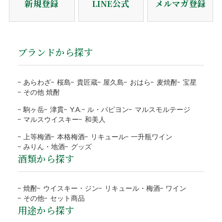
のしの種類
お歳暮・お中元・お祝いetc
新規登録
LINE公式
メルマガ登録
平日10時までのご注文は当日発送。
ご連絡下さい。
宛書
ご自分の氏名・連名・社名etc
発送後、送り状番号をご連絡。
ご注文確認後に最短発送。代金は商品受取時に配送員にお支
当店の都合による返品・交換
払い下さい。
商品のお届け
包装・メッセージカードをご希望の方は、商品をカ
代引手数料330円はお客様ご負担になります。
ブランドから探す
送り状番号から商品の追跡が可能。
商品の管理には万全を期しておりますが、万が一、お届けし
ートに入れる前にご選択下さい。
※１万円以上の購入は当社負担
通常発送から1〜3日程度でお届け。
た商品がご注文の商品と異なる場合は、商品到着後3日以内
熨斗のご指定は備考欄にご記載下さい。
注文者様と配送先が違うなど、状況によりご利用をお
に当店までご連絡ください。お客様にはご負担なく返品・交
あらわざ
桜島
貴匠蔵
屋久島
おはら
麦焼酎
宝星
断りする場合がございます。
※箱なしの商品など、熨斗を含めて、単体ではギフト対応がで
その他 焼酎
換の手続きをさせていただきます。
きない商品もございます。
ご注文の確認、商品の発送は営業日（平日）に対応と
お客様のご負担はございません。
駒ヶ岳
津貫
Y.A.
ル・パピヨン
マルスモルテージ
なります。
商品合計額
代引き手数料
地域
都道府県
送料
マルスウイスキー
和美人
商品の返送にご協力頂けない場合、連絡なく返送され
土日祝日など定休日のご注文は翌営業日（平日）の対
9,999円(税込)以下
330円
北海道
北海道
1,200円
た場合、対応をお断りいたします。
上等梅酒
本格梅酒
リキュール
一升瓶ワイン
応となります。
ラッピング
みりん・地酒
グッズ
10,000円(税込)以上
無料
東北
青森、岩手、宮城、秋田、
1,000円
到着日に指定がない場合、最短日程での発送となりま
酒類から探す
運送会社の破損による代品
無料
山形、福島
す。
目的やお相手に合わせて選べる
NP後払い
運送会社から当店に破損の連絡があった場合、代品手配後に
予約や抽選などの通常商品ではない場合、別途対応と
関東/信越
茨城、栃木、群馬、埼玉、
800円
4種類のラッピング
焼酎
ウイスキー・ジン
リキュール・梅酒
ワイン
お客様にご連絡いたします。また商品のお受取りの際に破損
なります。
千葉、東京、神奈川、
その他
セット商品
ご注文確認後に最短発送。商品の到着を確認してから、「コ
していた場合、その旨を運送会社に伝え、商品の受取拒否
用途から探す
当店オリジナル(汎
ブルー
お支払方法が前払「銀行振込・コンビニ決済(払込票)」
新潟、山梨、長野
ンビニ」「郵便局」「銀行」「PayPay」で後払いできる安
し、当店までご連絡下さい。破損確認後に全額、弊社負担で
用)
包装紙B