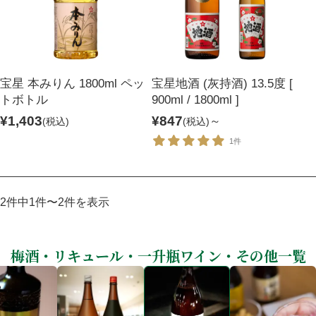
焼酎
ウイスキー・ジン
リキュール・梅酒
ワイン
宝星 本みりん 1800ml ペッ
宝星地酒 (灰持酒) 13.5度 [
その他
セット商品
トボトル
900ml / 1800ml ]
¥1,403
¥847
～
(税込)
(税込)
用途から探す
1件
贈答用
自宅用
2件中1件〜2件を表示
業務用
梅酒・リキュール・一升瓶ワイン・その他一覧
ご利用ガイド
お客様の声