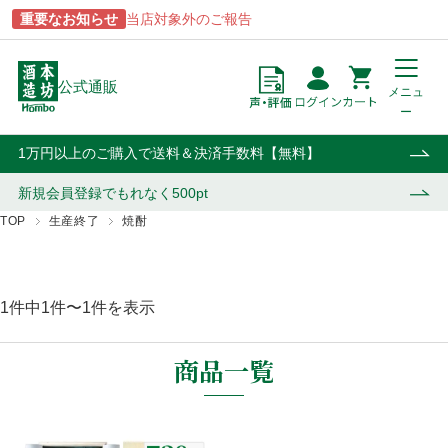
重要なお知らせ
当店対象外のご報告
公式通販
メニュ
ー
点
円
カート
1万円以上のご購入で送料＆決済手数料【無料】
新規会員登録で
もれなく500pt
TOP
生産終了
焼酎
商品一覧
ブランドから探す
酒類から探す
用途から探す
1件中1件〜1件を表示
あらわざ
駒ヶ岳
焼酎
贈答用
桜島
津貫
ウイスキー・ジン
自宅用
商品一覧
貴匠蔵
マルスウイスキー
リキュール・梅酒
業務用
屋久島
和美人
ワイン
おはら
上等梅酒
その他