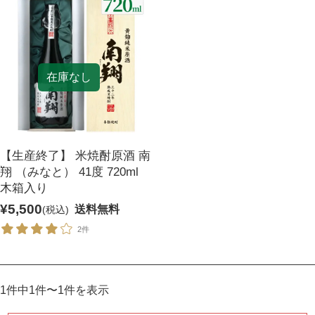
麦焼酎
リキュール
セット商品
宝星
一升瓶ワイン
在庫なし
【生産終了】 米焼酎原酒 南
翔 （みなと） 41度 720ml
木箱入り
¥5,500
送料無料
(税込)
2件
1件中1件〜1件を表示
酒類から探す