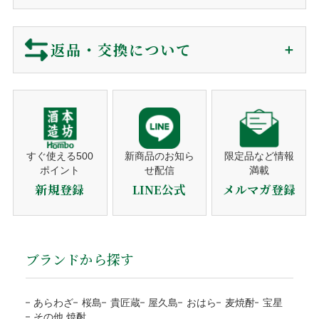
お問い合わせ
メールマガジン
ご注文確認後に最短発送。下記クレジットカードがご利用可
ご注文から商品到着について
プライバシーポリシー
特定商取引法に基づく表示
包装・カード・のしは、全て無料で対応しております。
能です。
包装紙
買い物カゴに入れる前にご選択下さい。
返品・交換について
リボ払い・一括払い・各分割払いに対応。
商品のご購入
メッセージカード
買い物カゴに入れる前にご選択下さい。
利用控えはお送りしておりません。カード会社からの
ショッピングカートでご注文。
※包装・カードが選択できない商品はギフト非対応の商品になり
ご利用明細をご確認下さい。
営業時間でしたらお電話でも承ります。
当店では、お客様に安心してご利用いただくため、以下の通
ます。
り返品・交換ポリシーを定めております。
注文者名がカード名義人でないものは決済をお断りす
注文確認メール
熨斗対応
ギフト対応の商品のみ、買い物カゴに入れた後、
る事がございます。
ご購入後、すぐに自動送信。
ご注文のキャンセル
備考欄にご記入ください。
営業日（平日）に発送日をご連絡。
すぐ使える500
新商品のお知ら
限定品など情報
ポイント
せ配信
満載
代金引換
商品の発送
商品の発送前、ご入金前でしたら無料で対応いたしますので
のしの種類
お歳暮・お中元・お祝いetc
新規登録
LINE公式
メルマガ登録
平日10時までのご注文は当日発送。
ご連絡下さい。
宛書
ご自分の氏名・連名・社名etc
発送後、送り状番号をご連絡。
ご注文確認後に最短発送。代金は商品受取時に配送員にお支
当店の都合による返品・交換
払い下さい。
商品のお届け
包装・メッセージカードをご希望の方は、商品をカ
代引手数料330円はお客様ご負担になります。
ブランドから探す
送り状番号から商品の追跡が可能。
商品の管理には万全を期しておりますが、万が一、お届けし
ートに入れる前にご選択下さい。
※１万円以上の購入は当社負担
通常発送から1〜3日程度でお届け。
た商品がご注文の商品と異なる場合は、商品到着後3日以内
熨斗のご指定は備考欄にご記載下さい。
注文者様と配送先が違うなど、状況によりご利用をお
に当店までご連絡ください。お客様にはご負担なく返品・交
あらわざ
桜島
貴匠蔵
屋久島
おはら
麦焼酎
宝星
断りする場合がございます。
※箱なしの商品など、熨斗を含めて、単体ではギフト対応がで
その他 焼酎
換の手続きをさせていただきます。