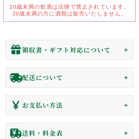
20歳未満の飲酒は法律で禁止されています。
焼酎
ウイスキー・ジン
20歳未満の方に酒類は販売いたしません。
リキュール・梅酒
ワイン
その他
セット商品
領収書・ギフト対応について
用途から探す
領収書（インボイス対応）
配送について
贈答用
自宅用
贈答用に関わらず、
金額の分かる書類は同封していません
。
業務用
会員の方(購入時)
：
マイページ
の購入履歴から、発送後
ご注文から1〜7日で
180日間、電子領収書が発行できます。
お支払い方法
届きます（前払を除く）
非会員の方(購入時)
：
お問い合わせ
からご依頼下さい。
到着日時は60日後まで指定可能
電子領収書をメールで送信いたします。
クレジットカード
送料・料金表
ギフト対応に関して
ご利用ガイド
お客様の声