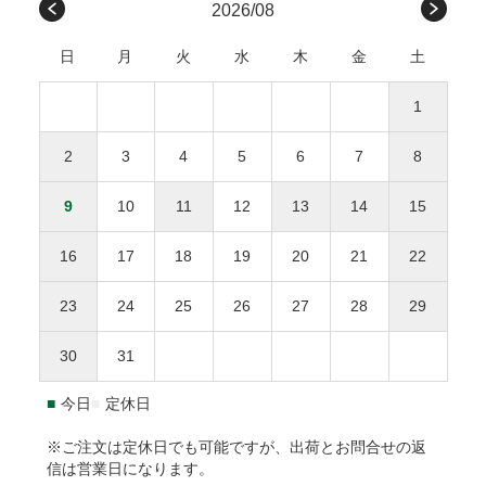
九州
福岡、佐賀、長崎、熊本、
450円
請求書は、商品とは別に郵送されます、発行から14日
会社や受取人様が原因でのお届けの遅延による返品は承って
2026/08
無料
大分、宮崎、鹿児島
以内にお支払い下さい。
おりません。ただし、未開封・未使用の商品に限り、商品到
感謝の気持ちを伝えるメッセージカードを添えて
日
月
火
水
木
金
土
着後3日以内にご連絡をいただいた場合、下記条件で対応さ
沖縄
沖縄
1,000円
せていただきます。
商品合計額
後払い手数料
お誕生日おめでとう
1
返品・交換にかかる費用（往復送料・返金の手数料）
お母さんいつもありがとう
9,999円(税込)以下
277円
ひとつの配達先につき総額1万円以上の商品購入で送料
をご負担ください。
2
3
4
5
6
7
8
無料。
お父さんいつもありがとう
10,000円(税込)以上
無料
返品された商品の梱包が開封されていた場合、返金・
※送料や決済手数料は1万円に含まれません
9
10
11
12
13
14
15
交換をお断りいたします。
離島地域は通常より3〜7日間程度、お届けに時間がか
NP後払いのご注文は、
株式会社ネットプロテクションズ
の後
事前に連絡がなく返送された場合、対応をお断りいた
かります。
払いサービスが適用され、同社へ代金債権を譲渡します。
NP
16
17
18
19
20
21
22
します。
1.8L瓶（一升瓶）は8本まで、900ml以下は20本までが
後払い利用規約及び同社のプライバシーポリシー
に同意し
１個口となります。
て、後払いサービスをご選択下さい。
23
24
25
26
27
28
29
返品送付先
海外への発送はできません。
ご利用限度額は累計残高で55,000円（税込）迄です。詳細は
30
31
本坊酒造株式会社 特販課
下記URLからご確認下さい。
〒891-0122 鹿児島県鹿児島市南栄3-27
https://np-atobarai.jp/about/
■
今日
■
定休日
(TEL)050-3530-8482
ご利用者が未成年の場合、法定代理人の利用同意を得てご利
用下さい。
※ご注文は定休日でも可能ですが、出荷とお問合せの返
信は営業日になります。
※弊社は未成年者に酒類を販売いたしません。