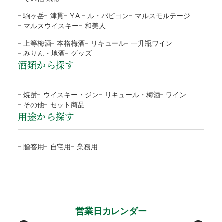
きない商品もございます。
ご注文の確認、商品の発送は営業日（平日）に対応と
お客様のご負担はございません。
駒ヶ岳
津貫
Y.A.
ル・パピヨン
マルスモルテージ
なります。
商品合計額
代引き手数料
地域
都道府県
送料
マルスウイスキー
和美人
商品の返送にご協力頂けない場合、連絡なく返送され
土日祝日など定休日のご注文は翌営業日（平日）の対
9,999円(税込)以下
330円
北海道
北海道
1,200円
た場合、対応をお断りいたします。
上等梅酒
本格梅酒
リキュール
一升瓶ワイン
応となります。
ラッピング
みりん・地酒
グッズ
10,000円(税込)以上
無料
東北
青森、岩手、宮城、秋田、
1,000円
到着日に指定がない場合、最短日程での発送となりま
酒類から探す
運送会社の破損による代品
無料
山形、福島
す。
目的やお相手に合わせて選べる
NP後払い
運送会社から当店に破損の連絡があった場合、代品手配後に
予約や抽選などの通常商品ではない場合、別途対応と
関東/信越
茨城、栃木、群馬、埼玉、
800円
4種類のラッピング
焼酎
ウイスキー・ジン
リキュール・梅酒
ワイン
お客様にご連絡いたします。また商品のお受取りの際に破損
なります。
千葉、東京、神奈川、
その他
セット商品
ご注文確認後に最短発送。商品の到着を確認してから、「コ
していた場合、その旨を運送会社に伝え、商品の受取拒否
用途から探す
当店オリジナル(汎
ブルー
お支払方法が前払「銀行振込・コンビニ決済(払込票)」
新潟、山梨、長野
ンビニ」「郵便局」「銀行」「PayPay」で後払いできる安
し、当店までご連絡下さい。破損確認後に全額、弊社負担で
用)
の場合、ご入金確認後の発送。
包装紙B
北陸/中部
富山、石川、福井、岐阜、
700円
心・簡単な決済方法です。請求書は、商品とは別に郵送され
代品を手配します。
※確認は営業日になります
包装紙H
贈答用
自宅用
業務用
静岡、愛知、三重
ますので、発行から14日以内にお支払いをお願いします。お
お客様のご負担はございません。
ローズ
グレイ
支払い期日を過ぎてもお支払いの確認ができない場合、手数
関西/中国/
滋賀、京都、大阪、兵庫、
600円
包装紙G
包装紙E
受取後の破損は、原則対応をお断りいたします。
料が加算される場合がございます。
四国
奈良、和歌山、鳥取、
お客様のご都合による返品・交換
島根、岡山、広島、山口、
後払い手数料277円はお客様ご負担になります。
徳島、香川、愛媛、高知
※１万円以上の購入は当社負担
原則として、お客様のご都合による返品・交換、および運送
メッセージカード