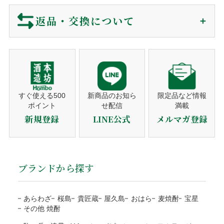
包装・カード・のしは、全て無料で対応しております。
能です。
お問い合わせ
メールマガジン
プライバシーポリシー
特定商取引法に基づく表示
包装紙
買い物カゴに入れる前にご選択下さい。
返品・交換について
リボ払い・一括払い・各分割払いに対応。
商品のご購入
メッセージカード
買い物カゴに入れる前にご選択下さい。
利用控えはお送りしておりません。カード会社からの
ショッピングカートでご注文。
※包装・カードが選択できない商品はギフト非対応の商品になり
ご利用明細をご確認下さい。
営業時間でしたらお電話でも承ります。
当店では、お客様に安心してご利用いただくため、以下の通
ます。
り返品・交換ポリシーを定めております。
注文者名がカード名義人でないものは決済をお断りす
注文確認メール
熨斗対応
ギフト対応の商品のみ、買い物カゴに入れた後、
る事がございます。
ご購入後、すぐに自動送信。
ご注文のキャンセル
備考欄にご記入ください。
営業日（平日）に発送日をご連絡。
すぐ使える500
新商品のお知ら
限定品など情報
ポイント
せ配信
満載
代金引換
商品の発送
商品の発送前、ご入金前でしたら無料で対応いたしますので
のしの種類
お歳暮・お中元・お祝いetc
新規登録
LINE公式
メルマガ登録
平日10時までのご注文は当日発送。
ご連絡下さい。
宛書
ご自分の氏名・連名・社名etc
発送後、送り状番号をご連絡。
ご注文確認後に最短発送。代金は商品受取時に配送員にお支
当店の都合による返品・交換
払い下さい。
商品のお届け
包装・メッセージカードをご希望の方は、商品をカ
代引手数料330円はお客様ご負担になります。
ブランドから探す
送り状番号から商品の追跡が可能。
商品の管理には万全を期しておりますが、万が一、お届けし
ートに入れる前にご選択下さい。
※１万円以上の購入は当社負担
通常発送から1〜3日程度でお届け。
た商品がご注文の商品と異なる場合は、商品到着後3日以内
熨斗のご指定は備考欄にご記載下さい。
注文者様と配送先が違うなど、状況によりご利用をお
に当店までご連絡ください。お客様にはご負担なく返品・交
あらわざ
桜島
貴匠蔵
屋久島
おはら
麦焼酎
宝星
断りする場合がございます。
※箱なしの商品など、熨斗を含めて、単体ではギフト対応がで
その他 焼酎
換の手続きをさせていただきます。
きない商品もございます。
ご注文の確認、商品の発送は営業日（平日）に対応と