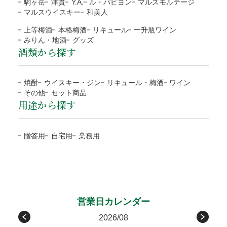
お客様のご負担はございません。
駒ヶ岳
津貫
Y.A.
ル・パピヨン
マルスモルテージ
なります。
商品合計額
代引き手数料
地域
都道府県
送料
マルスウイスキー
和美人
商品の返送にご協力頂けない場合、連絡なく返送され
土日祝日など定休日のご注文は翌営業日（平日）の対
9,999円(税込)以下
330円
北海道
北海道
1,200円
た場合、対応をお断りいたします。
上等梅酒
本格梅酒
リキュール
一升瓶ワイン
応となります。
ラッピング
みりん・地酒
グッズ
10,000円(税込)以上
無料
東北
青森、岩手、宮城、秋田、
1,000円
到着日に指定がない場合、最短日程での発送となりま
酒類から探す
運送会社の破損による代品
無料
山形、福島
す。
目的やお相手に合わせて選べる
NP後払い
運送会社から当店に破損の連絡があった場合、代品手配後に
予約や抽選などの通常商品ではない場合、別途対応と
関東/信越
茨城、栃木、群馬、埼玉、
800円
4種類のラッピング
焼酎
ウイスキー・ジン
リキュール・梅酒
ワイン
お客様にご連絡いたします。また商品のお受取りの際に破損
なります。
千葉、東京、神奈川、
その他
セット商品
ご注文確認後に最短発送。商品の到着を確認してから、「コ
していた場合、その旨を運送会社に伝え、商品の受取拒否
用途から探す
当店オリジナル(汎
ブルー
お支払方法が前払「銀行振込・コンビニ決済(払込票)」
新潟、山梨、長野
ンビニ」「郵便局」「銀行」「PayPay」で後払いできる安
し、当店までご連絡下さい。破損確認後に全額、弊社負担で
用)
の場合、ご入金確認後の発送。
包装紙B
北陸/中部
富山、石川、福井、岐阜、
700円
心・簡単な決済方法です。請求書は、商品とは別に郵送され
代品を手配します。
※確認は営業日になります
包装紙H
贈答用
自宅用
業務用
静岡、愛知、三重
ますので、発行から14日以内にお支払いをお願いします。お
お客様のご負担はございません。
ローズ
グレイ
支払い期日を過ぎてもお支払いの確認ができない場合、手数
関西/中国/
滋賀、京都、大阪、兵庫、
600円
包装紙G
包装紙E
受取後の破損は、原則対応をお断りいたします。
料が加算される場合がございます。
四国
奈良、和歌山、鳥取、
お客様のご都合による返品・交換
島根、岡山、広島、山口、
後払い手数料277円はお客様ご負担になります。
徳島、香川、愛媛、高知
※１万円以上の購入は当社負担
原則として、お客様のご都合による返品・交換、および運送
メッセージカード
九州
福岡、佐賀、長崎、熊本、
450円
請求書は、商品とは別に郵送されます、発行から14日
会社や受取人様が原因でのお届けの遅延による返品は承って
2026/08
無料