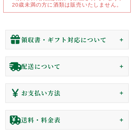
20歳未満の方に酒類は販売いたしません。
焼酎
ウイスキー・ジン
リキュール・梅酒
ワイン
領収書・ギフト対応について
その他
セット商品
用途から探す
領収書（インボイス対応）
配送について
贈答用
自宅用
贈答用に関わらず、
金額の分かる書類は同封していません
。
会員の方(購入時)
：
マイページ
の購入履歴から、発送後
業務用
ご注文から1〜7日で
180日間、電子領収書が発行できます。
お支払い方法
届きます（前払を除く）
非会員の方(購入時)
：
お問い合わせ
からご依頼下さい。
到着日時は60日後まで指定可能
電子領収書をメールで送信いたします。
クレジットカード
送料・料金表
ギフト対応に関して
ご注文確認後に最短発送。下記クレジットカードがご利用可
ご注文から商品到着について
ご利用ガイド
お客様の声