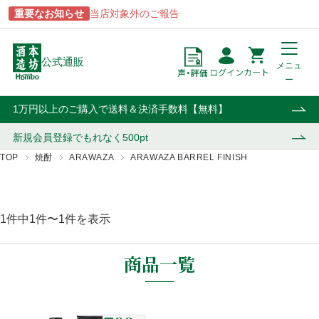
重要なお知らせ
当店対象外のご報告
公式通販
メニュ
ー
点
円
カート
1万円以上のご購入で送料＆決済手数料【無料】
新規会員登録で
もれなく500pt
TOP
焼酎
ARAWAZA
ARAWAZA BARREL FINISH
商品一覧
ブランドから探す
酒類から探す
用途から探す
1件中1件〜1件を表示
あらわざ
駒ヶ岳
焼酎
贈答用
桜島
津貫
ウイスキー・ジン
自宅用
商品一覧
貴匠蔵
マルスウイスキー
リキュール・梅酒
業務用
屋久島
和美人
ワイン
おはら
上等梅酒
その他