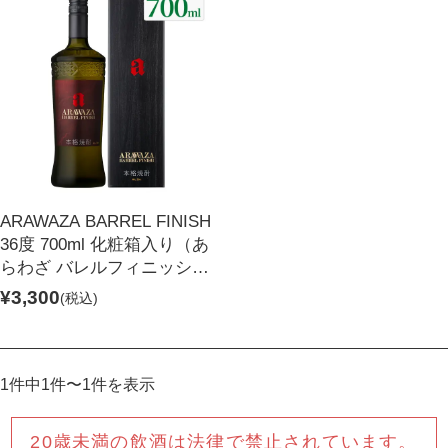
麦焼酎
リキュール
セット商品
宝星
一升瓶ワイン
ARAWAZA BARREL FINISH
36度 700ml 化粧箱入り（あ
らわざ バレルフィニッシ
ュ）
¥3,300
(税込)
1件中1件〜1件を表示
酒類から探す
20歳未満の飲酒は法律で禁止されています。