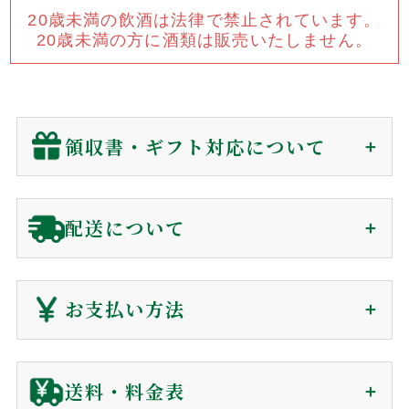
20歳未満の飲酒は法律で禁止されています。
焼酎
ウイスキー・ジン
20歳未満の方に酒類は販売いたしません。
リキュール・梅酒
ワイン
その他
セット商品
領収書・ギフト対応について
用途から探す
領収書（インボイス対応）
配送について
贈答用
自宅用
贈答用に関わらず、
金額の分かる書類は同封していません
。
業務用
会員の方(購入時)
：
マイページ
の購入履歴から、発送後
ご注文から1〜7日で
180日間、電子領収書が発行できます。
お支払い方法
届きます（前払を除く）
非会員の方(購入時)
：
お問い合わせ
からご依頼下さい。
到着日時は60日後まで指定可能
電子領収書をメールで送信いたします。
クレジットカード
送料・料金表
ギフト対応に関して
ご利用ガイド
お客様の声