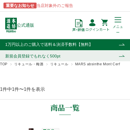
重要なお知らせ
当店対象外のご報告
公式通販
メニュ
ー
点
円
カート
1万円以上のご購入で送料＆決済手数料【無料】
新規会員登録で
もれなく500pt
TOP
リキュール・梅酒
リキュール
MARS absinthe Mont Cerf
商品一覧
ブランドから探す
酒類から探す
用途から探す
1件中1件〜1件を表示
あらわざ
駒ヶ岳
焼酎
贈答用
桜島
津貫
ウイスキー・ジン
自宅用
商品一覧
貴匠蔵
マルスウイスキー
リキュール・梅酒
業務用
屋久島
和美人
ワイン
おはら
上等梅酒
その他