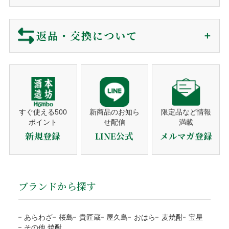
お問い合わせ
メールマガジン
ご注文確認後に最短発送。下記クレジットカードがご利用可
ご注文から商品到着について
プライバシーポリシー
特定商取引法に基づく表示
包装・カード・のしは、全て無料で対応しております。
能です。
包装紙
買い物カゴに入れる前にご選択下さい。
返品・交換について
リボ払い・一括払い・各分割払いに対応。
商品のご購入
メッセージカード
買い物カゴに入れる前にご選択下さい。
利用控えはお送りしておりません。カード会社からの
ショッピングカートでご注文。
※包装・カードが選択できない商品はギフト非対応の商品になり
ご利用明細をご確認下さい。
営業時間でしたらお電話でも承ります。
当店では、お客様に安心してご利用いただくため、以下の通
ます。
り返品・交換ポリシーを定めております。
注文者名がカード名義人でないものは決済をお断りす
注文確認メール
熨斗対応
ギフト対応の商品のみ、買い物カゴに入れた後、
る事がございます。
ご購入後、すぐに自動送信。
ご注文のキャンセル
備考欄にご記入ください。
営業日（平日）に発送日をご連絡。
すぐ使える500
新商品のお知ら
限定品など情報
ポイント
せ配信
満載
代金引換
商品の発送
商品の発送前、ご入金前でしたら無料で対応いたしますので
のしの種類
お歳暮・お中元・お祝いetc
新規登録
LINE公式
メルマガ登録
平日10時までのご注文は当日発送。
ご連絡下さい。
宛書
ご自分の氏名・連名・社名etc
発送後、送り状番号をご連絡。
ご注文確認後に最短発送。代金は商品受取時に配送員にお支
当店の都合による返品・交換
払い下さい。
商品のお届け
包装・メッセージカードをご希望の方は、商品をカ
代引手数料330円はお客様ご負担になります。
ブランドから探す
送り状番号から商品の追跡が可能。
商品の管理には万全を期しておりますが、万が一、お届けし
ートに入れる前にご選択下さい。
※１万円以上の購入は当社負担
通常発送から1〜3日程度でお届け。
た商品がご注文の商品と異なる場合は、商品到着後3日以内
熨斗のご指定は備考欄にご記載下さい。
注文者様と配送先が違うなど、状況によりご利用をお
に当店までご連絡ください。お客様にはご負担なく返品・交
あらわざ
桜島
貴匠蔵
屋久島
おはら
麦焼酎
宝星
断りする場合がございます。
※箱なしの商品など、熨斗を含めて、単体ではギフト対応がで
その他 焼酎
換の手続きをさせていただきます。