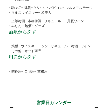
きない商品もございます。
ご注文の確認、商品の発送は営業日（平日）に対応と
お客様のご負担はございません。
駒ヶ岳
津貫
Y.A.
ル・パピヨン
マルスモルテージ
なります。
商品合計額
代引き手数料
地域
都道府県
送料
マルスウイスキー
和美人
商品の返送にご協力頂けない場合、連絡なく返送され
土日祝日など定休日のご注文は翌営業日（平日）の対
9,999円(税込)以下
330円
北海道
北海道
1,200円
た場合、対応をお断りいたします。
上等梅酒
本格梅酒
リキュール
一升瓶ワイン
応となります。
ラッピング
みりん・地酒
グッズ
10,000円(税込)以上
無料
東北
青森、岩手、宮城、秋田、
1,000円
到着日に指定がない場合、最短日程での発送となりま
酒類から探す
運送会社の破損による代品
無料
山形、福島
す。
目的やお相手に合わせて選べる
NP後払い
運送会社から当店に破損の連絡があった場合、代品手配後に
予約や抽選などの通常商品ではない場合、別途対応と
関東/信越
茨城、栃木、群馬、埼玉、
800円
4種類のラッピング
焼酎
ウイスキー・ジン
リキュール・梅酒
ワイン
お客様にご連絡いたします。また商品のお受取りの際に破損
なります。
千葉、東京、神奈川、
その他
セット商品
ご注文確認後に最短発送。商品の到着を確認してから、「コ
していた場合、その旨を運送会社に伝え、商品の受取拒否
用途から探す
当店オリジナル(汎
ブルー
お支払方法が前払「銀行振込・コンビニ決済(払込票)」
新潟、山梨、長野
ンビニ」「郵便局」「銀行」「PayPay」で後払いできる安
し、当店までご連絡下さい。破損確認後に全額、弊社負担で
用)
の場合、ご入金確認後の発送。
包装紙B
北陸/中部
富山、石川、福井、岐阜、
700円
心・簡単な決済方法です。請求書は、商品とは別に郵送され
代品を手配します。
※確認は営業日になります
包装紙H
贈答用
自宅用
業務用
静岡、愛知、三重
ますので、発行から14日以内にお支払いをお願いします。お
お客様のご負担はございません。
ローズ
グレイ
支払い期日を過ぎてもお支払いの確認ができない場合、手数
関西/中国/
滋賀、京都、大阪、兵庫、
600円
包装紙G
包装紙E
受取後の破損は、原則対応をお断りいたします。
料が加算される場合がございます。
四国
奈良、和歌山、鳥取、
お客様のご都合による返品・交換
島根、岡山、広島、山口、
後払い手数料277円はお客様ご負担になります。
徳島、香川、愛媛、高知
※１万円以上の購入は当社負担
原則として、お客様のご都合による返品・交換、および運送
メッセージカード