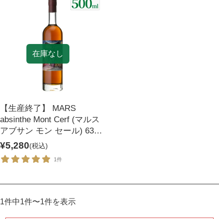
麦焼酎
リキュール
セット商品
宝星
一升瓶ワイン
在庫なし
【生産終了】 MARS
absinthe Mont Cerf (マルス
アブサン モン セール) 63度
500ml
¥5,280
(税込)
1件
1件中1件〜1件を表示
酒類から探す