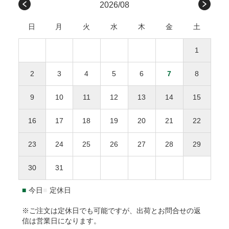
九州
福岡、佐賀、長崎、熊本、
450円
請求書は、商品とは別に郵送されます、発行から14日
会社や受取人様が原因でのお届けの遅延による返品は承って
2026/08
無料
大分、宮崎、鹿児島
以内にお支払い下さい。
おりません。ただし、未開封・未使用の商品に限り、商品到
感謝の気持ちを伝えるメッセージカードを添えて
日
月
火
水
木
金
土
着後3日以内にご連絡をいただいた場合、下記条件で対応さ
沖縄
沖縄
1,000円
せていただきます。
商品合計額
後払い手数料
お誕生日おめでとう
1
返品・交換にかかる費用（往復送料・返金の手数料）
お母さんいつもありがとう
9,999円(税込)以下
277円
ひとつの配達先につき総額1万円以上の商品購入で送料
をご負担ください。
2
3
4
5
6
7
8
無料。
お父さんいつもありがとう
10,000円(税込)以上
無料
返品された商品の梱包が開封されていた場合、返金・
※送料や決済手数料は1万円に含まれません
9
10
11
12
13
14
15
交換をお断りいたします。
離島地域は通常より3〜7日間程度、お届けに時間がか
NP後払いのご注文は、
株式会社ネットプロテクションズ
の後
事前に連絡がなく返送された場合、対応をお断りいた
かります。
払いサービスが適用され、同社へ代金債権を譲渡します。
NP
16
17
18
19
20
21
22
します。
1.8L瓶（一升瓶）は8本まで、900ml以下は20本までが
後払い利用規約及び同社のプライバシーポリシー
に同意し
１個口となります。
て、後払いサービスをご選択下さい。
23
24
25
26
27
28
29
返品送付先
海外への発送はできません。
ご利用限度額は累計残高で55,000円（税込）迄です。詳細は
30
31
本坊酒造株式会社 特販課
下記URLからご確認下さい。
〒891-0122 鹿児島県鹿児島市南栄3-27
https://np-atobarai.jp/about/
■
今日
■
定休日
(TEL)050-3530-8482
ご利用者が未成年の場合、法定代理人の利用同意を得てご利
用下さい。
※ご注文は定休日でも可能ですが、出荷とお問合せの返
信は営業日になります。
※弊社は未成年者に酒類を販売いたしません。