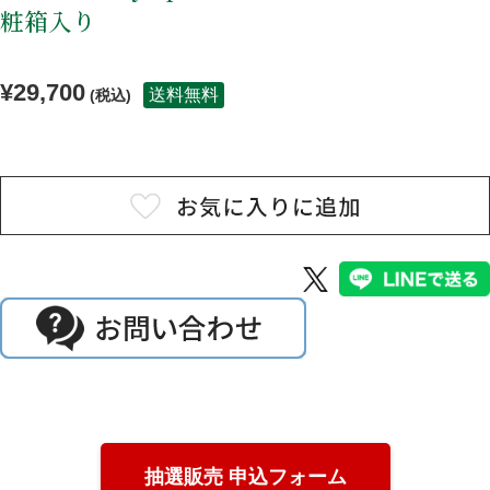
粧箱入り
焼酎
ウイスキー・ジン
¥29,700
リキュール・梅酒
ワイン
送料無料
(税込)
その他
セット商品
用途から探す
贈答用
自宅用
業務用
ご利用ガイド
お客様の声
抽選販売 申込フォーム