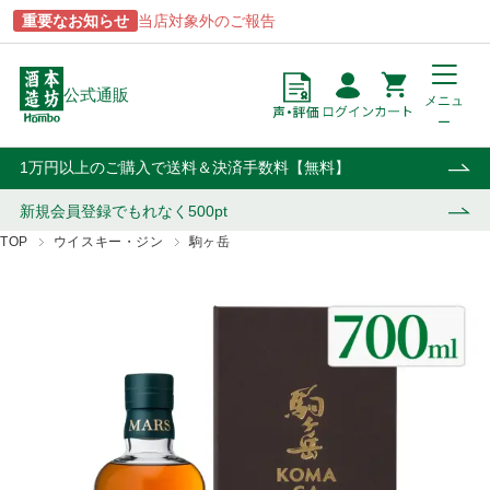
重要なお知らせ
当店対象外のご報告
公式通販
メニュ
ー
点
円
カート
1万円以上のご購入で送料＆決済手数料【無料】
新規会員登録で
もれなく500pt
TOP
ウイスキー・ジン
駒ヶ岳
商品一覧
ブランドから探す
酒類から探す
用途から探す
あらわざ
駒ヶ岳
焼酎
贈答用
桜島
津貫
ウイスキー・ジン
自宅用
貴匠蔵
マルスウイスキー
リキュール・梅酒
業務用
屋久島
和美人
ワイン
おはら
上等梅酒
その他