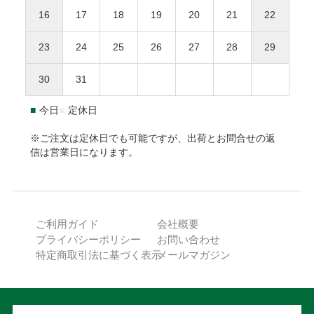
事前に連絡がなく返送された場合、対応をお断りいた
かります。
払いサービスが適用され、同社へ代金債権を譲渡します。
NP
16
17
18
19
20
21
22
します。
1.8L瓶（一升瓶）は8本まで、900ml以下は20本までが
後払い利用規約及び同社のプライバシーポリシー
に同意し
１個口となります。
て、後払いサービスをご選択下さい。
23
24
25
26
27
28
29
返品送付先
海外への発送はできません。
ご利用限度額は累計残高で55,000円（税込）迄です。詳細は
30
31
本坊酒造株式会社 特販課
下記URLからご確認下さい。
〒891-0122 鹿児島県鹿児島市南栄3-27
https://np-atobarai.jp/about/
■
今日
■
定休日
(TEL)050-3530-8482
ご利用者が未成年の場合、法定代理人の利用同意を得てご利
用下さい。
※ご注文は定休日でも可能ですが、出荷とお問合せの返
信は営業日になります。
※弊社は未成年者に酒類を販売いたしません。
PayPay
ご利用ガイド
会社概要
ご注文確認後に最短発送。PayPayアカウントをお持ちの方で
プライバシーポリシー
お問い合わせ
あれば、ご利用可能です。
特定商取引法に基づく表示
メールマガジン
ご注文日から発送日までの期間が30日を超える場合、
ご利用できません。