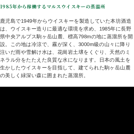
1985年から稼働するマルスウイスキーの蒸溜所
鹿児島で1949年からウイスキーを製造していた本坊酒造
は、ウイスキー造りに最適な環境を求め、1985年に長野
県中央アルプス駒ヶ岳山麓、標高798mの地に蒸溜所を開
設。この地は冷涼で、霧が深く、3000m級の山々に降り
注いだ雨や雪解け水は、花崗岩土壌をくぐり、天然のミ
ネラル分をたたえた良質な水になります。日本の風土を
生かしたウイスキーを目指して、建てられた駒ヶ岳山麓
の美しく緑深い森に囲まれた蒸溜所。