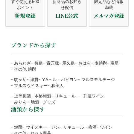
備考欄にご記入ください。
営業日（平日）に発送日をご連絡。
すぐ使える500
新商品のお知ら
限定品など情報
ポイント
せ配信
満載
代金引換
商品の発送
商品の発送前、ご入金前でしたら無料で対応いたしますので
のしの種類
お歳暮・お中元・お祝いetc
新規登録
LINE公式
メルマガ登録
平日10時までのご注文は当日発送。
ご連絡下さい。
宛書
ご自分の氏名・連名・社名etc
発送後、送り状番号をご連絡。
ご注文確認後に最短発送。代金は商品受取時に配送員にお支
当店の都合による返品・交換
払い下さい。
商品のお届け
包装・メッセージカードをご希望の方は、商品をカ
代引手数料330円はお客様ご負担になります。
ブランドから探す
送り状番号から商品の追跡が可能。
商品の管理には万全を期しておりますが、万が一、お届けし
ートに入れる前にご選択下さい。
※１万円以上の購入は当社負担
通常発送から1〜3日程度でお届け。
た商品がご注文の商品と異なる場合は、商品到着後3日以内
熨斗のご指定は備考欄にご記載下さい。
注文者様と配送先が違うなど、状況によりご利用をお
に当店までご連絡ください。お客様にはご負担なく返品・交
あらわざ
桜島
貴匠蔵
屋久島
おはら
麦焼酎
宝星
断りする場合がございます。
※箱なしの商品など、熨斗を含めて、単体ではギフト対応がで
その他 焼酎
換の手続きをさせていただきます。
きない商品もございます。
ご注文の確認、商品の発送は営業日（平日）に対応と
お客様のご負担はございません。
駒ヶ岳
津貫
Y.A.
ル・パピヨン
マルスモルテージ
なります。
商品合計額
代引き手数料
地域
都道府県
送料
マルスウイスキー
和美人
商品の返送にご協力頂けない場合、連絡なく返送され
土日祝日など定休日のご注文は翌営業日（平日）の対
9,999円(税込)以下
330円
北海道
北海道
1,200円
た場合、対応をお断りいたします。
上等梅酒
本格梅酒
リキュール
一升瓶ワイン
応となります。
ラッピング
みりん・地酒
グッズ
10,000円(税込)以上
無料
東北
青森、岩手、宮城、秋田、
1,000円
到着日に指定がない場合、最短日程での発送となりま
酒類から探す
運送会社の破損による代品
無料
山形、福島
す。
目的やお相手に合わせて選べる
NP後払い
運送会社から当店に破損の連絡があった場合、代品手配後に
予約や抽選などの通常商品ではない場合、別途対応と
関東/信越
茨城、栃木、群馬、埼玉、
800円
4種類のラッピング
焼酎
ウイスキー・ジン
リキュール・梅酒
ワイン
お客様にご連絡いたします。また商品のお受取りの際に破損
なります。
千葉、東京、神奈川、
その他
セット商品