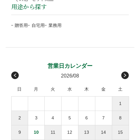
ご注文確認後に最短発送。商品の到着を確認してから、「コ
していた場合、その旨を運送会社に伝え、商品の受取拒否
用途から探す
当店オリジナル(汎
ブルー
お支払方法が前払「銀行振込・コンビニ決済(払込票)」
新潟、山梨、長野
ンビニ」「郵便局」「銀行」「PayPay」で後払いできる安
し、当店までご連絡下さい。破損確認後に全額、弊社負担で
用)
の場合、ご入金確認後の発送。
包装紙B
北陸/中部
富山、石川、福井、岐阜、
700円
心・簡単な決済方法です。請求書は、商品とは別に郵送され
代品を手配します。
※確認は営業日になります
包装紙H
贈答用
自宅用
業務用
静岡、愛知、三重
ますので、発行から14日以内にお支払いをお願いします。お
お客様のご負担はございません。
ローズ
グレイ
支払い期日を過ぎてもお支払いの確認ができない場合、手数
関西/中国/
滋賀、京都、大阪、兵庫、
600円
包装紙G
包装紙E
受取後の破損は、原則対応をお断りいたします。
料が加算される場合がございます。
四国
奈良、和歌山、鳥取、
お客様のご都合による返品・交換
島根、岡山、広島、山口、
後払い手数料277円はお客様ご負担になります。
徳島、香川、愛媛、高知
※１万円以上の購入は当社負担
原則として、お客様のご都合による返品・交換、および運送
メッセージカード
九州
福岡、佐賀、長崎、熊本、
450円
請求書は、商品とは別に郵送されます、発行から14日
会社や受取人様が原因でのお届けの遅延による返品は承って
2026/08
無料
大分、宮崎、鹿児島
以内にお支払い下さい。
おりません。ただし、未開封・未使用の商品に限り、商品到
感謝の気持ちを伝えるメッセージカードを添えて
日
月
火
水
木
金
土
着後3日以内にご連絡をいただいた場合、下記条件で対応さ
沖縄
沖縄
1,000円
せていただきます。
商品合計額
後払い手数料
お誕生日おめでとう
1
返品・交換にかかる費用（往復送料・返金の手数料）
お母さんいつもありがとう
9,999円(税込)以下
277円
ひとつの配達先につき総額1万円以上の商品購入で送料
をご負担ください。
2
3
4
5
6
7
8
無料。
お父さんいつもありがとう
10,000円(税込)以上
無料
返品された商品の梱包が開封されていた場合、返金・
※送料や決済手数料は1万円に含まれません
9
10
11
12
13
14
15
交換をお断りいたします。
離島地域は通常より3〜7日間程度、お届けに時間がか
NP後払いのご注文は、
株式会社ネットプロテクションズ
の後