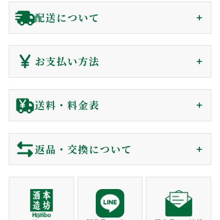
領収書（インボイス対応）
配送について
贈答用に関わらず、
金額の分かる書類は同封していません
。
会員の方(購入時)
：
マイページ
の購入履歴から、発送後
ご注文から1〜7日で
180日間、電子領収書が発行できます。
お支払い方法
届きます（前払を除く）
非会員の方(購入時)
：
お問い合わせ
からご依頼下さい。
到着日時は60日後まで指定可能
電子領収書をメールで送信いたします。
クレジットカード
送料・料金表
ギフト対応に関して
ご注文確認後に最短発送。下記クレジットカードがご利用可
ご注文から商品到着について
包装・カード・のしは、全て無料で対応しております。
能です。
包装紙
買い物カゴに入れる前にご選択下さい。
返品・交換について
リボ払い・一括払い・各分割払いに対応。
商品のご購入
メッセージカード
買い物カゴに入れる前にご選択下さい。
利用控えはお送りしておりません。カード会社からの
ショッピングカートでご注文。
※包装・カードが選択できない商品はギフト非対応の商品になり
ご利用明細をご確認下さい。
営業時間でしたらお電話でも承ります。
当店では、お客様に安心してご利用いただくため、以下の通
ます。
り返品・交換ポリシーを定めております。
注文者名がカード名義人でないものは決済をお断りす
注文確認メール
熨斗対応
ギフト対応の商品のみ、買い物カゴに入れた後、
る事がございます。
ご購入後、すぐに自動送信。
ご注文のキャンセル