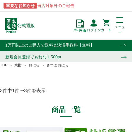
重要なお知らせ
当店対象外のご報告
公式通販
メニュ
ー
点
円
カート
1万円以上のご購入で送料＆決済手数料【無料】
新規会員登録で
もれなく500pt
TOP
焼酎
おはら
さつまおはら
商品一覧
ブランドから探す
酒類から探す
用途から探す
3件中1件〜3件を表示
あらわざ
駒ヶ岳
焼酎
贈答用
桜島
津貫
ウイスキー・ジン
自宅用
商品一覧
貴匠蔵
マルスウイスキー
リキュール・梅酒
業務用
屋久島
和美人
ワイン
おはら
上等梅酒
その他