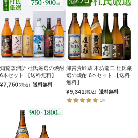
麦焼酎
リキュール
セット商品
宝星
一升瓶ワイン
知覧蒸溜所 杜氏厳選の焼酎
津貫貴匠蔵 本坊龍二 杜氏厳
6本セット 【送料無料】
選の焼酎 6本セット 【送料
無料】
¥7,750
送料無料
(税込)
¥9,341
送料無料
(税込)
1件
酒類から探す