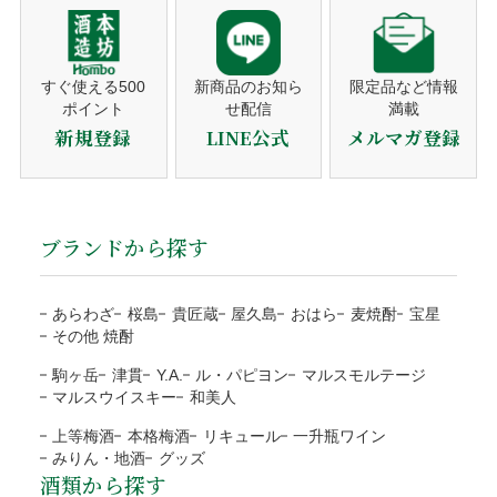
ます。
り返品・交換ポリシーを定めております。
注文者名がカード名義人でないものは決済をお断りす
注文確認メール
熨斗対応
ギフト対応の商品のみ、買い物カゴに入れた後、
る事がございます。
ご購入後、すぐに自動送信。
ご注文のキャンセル
備考欄にご記入ください。
営業日（平日）に発送日をご連絡。
すぐ使える500
新商品のお知ら
限定品など情報
ポイント
せ配信
満載
代金引換
商品の発送
商品の発送前、ご入金前でしたら無料で対応いたしますので
のしの種類
お歳暮・お中元・お祝いetc
新規登録
LINE公式
メルマガ登録
平日10時までのご注文は当日発送。
ご連絡下さい。
宛書
ご自分の氏名・連名・社名etc
発送後、送り状番号をご連絡。
ご注文確認後に最短発送。代金は商品受取時に配送員にお支
当店の都合による返品・交換
払い下さい。
商品のお届け
包装・メッセージカードをご希望の方は、商品をカ
代引手数料330円はお客様ご負担になります。
ブランドから探す
送り状番号から商品の追跡が可能。
商品の管理には万全を期しておりますが、万が一、お届けし
ートに入れる前にご選択下さい。
※１万円以上の購入は当社負担
通常発送から1〜3日程度でお届け。
た商品がご注文の商品と異なる場合は、商品到着後3日以内
熨斗のご指定は備考欄にご記載下さい。
注文者様と配送先が違うなど、状況によりご利用をお
に当店までご連絡ください。お客様にはご負担なく返品・交
あらわざ
桜島
貴匠蔵
屋久島
おはら
麦焼酎
宝星
断りする場合がございます。
※箱なしの商品など、熨斗を含めて、単体ではギフト対応がで
その他 焼酎
換の手続きをさせていただきます。
きない商品もございます。
ご注文の確認、商品の発送は営業日（平日）に対応と
お客様のご負担はございません。
駒ヶ岳
津貫
Y.A.
ル・パピヨン
マルスモルテージ
なります。
商品合計額
代引き手数料
地域
都道府県
送料
マルスウイスキー
和美人
商品の返送にご協力頂けない場合、連絡なく返送され
土日祝日など定休日のご注文は翌営業日（平日）の対
9,999円(税込)以下
330円
北海道
北海道
1,200円
た場合、対応をお断りいたします。
上等梅酒
本格梅酒
リキュール
一升瓶ワイン
応となります。
ラッピング
みりん・地酒
グッズ
10,000円(税込)以上
無料
東北
青森、岩手、宮城、秋田、
1,000円
到着日に指定がない場合、最短日程での発送となりま
酒類から探す
運送会社の破損による代品
無料