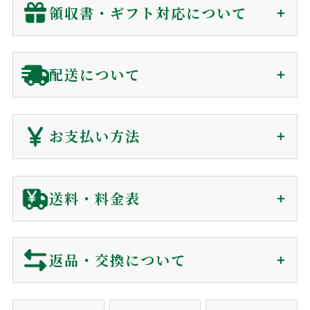
お問い合わせ
メールマガジン
領収書・ギフト対応について
プライバシーポリシー
特定商取引法に基づく表示
領収書（インボイス対応）
配送について
贈答用に関わらず、
金額の分かる書類は同封していません
。
会員の方(購入時)
：
マイページ
の購入履歴から、発送後
ご注文から1〜7日で
180日間、電子領収書が発行できます。
お支払い方法
届きます（前払を除く）
非会員の方(購入時)
：
お問い合わせ
からご依頼下さい。
到着日時は60日後まで指定可能
電子領収書をメールで送信いたします。
クレジットカード
送料・料金表
ギフト対応に関して
ご注文確認後に最短発送。下記クレジットカードがご利用可
ご注文から商品到着について
包装・カード・のしは、全て無料で対応しております。
能です。
包装紙
買い物カゴに入れる前にご選択下さい。
返品・交換について
リボ払い・一括払い・各分割払いに対応。
商品のご購入
メッセージカード
買い物カゴに入れる前にご選択下さい。
利用控えはお送りしておりません。カード会社からの
ショッピングカートでご注文。
※包装・カードが選択できない商品はギフト非対応の商品になり
ご利用明細をご確認下さい。
営業時間でしたらお電話でも承ります。
当店では、お客様に安心してご利用いただくため、以下の通