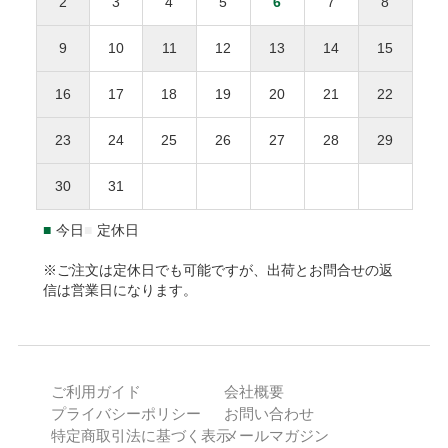
2
3
4
5
6
7
8
無料。
お父さんいつもありがとう
10,000円(税込)以上
無料
返品された商品の梱包が開封されていた場合、返金・
※送料や決済手数料は1万円に含まれません
9
10
11
12
13
14
15
交換をお断りいたします。
離島地域は通常より3〜7日間程度、お届けに時間がか
NP後払いのご注文は、
株式会社ネットプロテクションズ
の後
事前に連絡がなく返送された場合、対応をお断りいた
かります。
払いサービスが適用され、同社へ代金債権を譲渡します。
NP
16
17
18
19
20
21
22
します。
1.8L瓶（一升瓶）は8本まで、900ml以下は20本までが
後払い利用規約及び同社のプライバシーポリシー
に同意し
１個口となります。
て、後払いサービスをご選択下さい。
23
24
25
26
27
28
29
返品送付先
海外への発送はできません。
ご利用限度額は累計残高で55,000円（税込）迄です。詳細は
30
31
本坊酒造株式会社 特販課
下記URLからご確認下さい。
〒891-0122 鹿児島県鹿児島市南栄3-27
https://np-atobarai.jp/about/
■
今日
■
定休日
(TEL)050-3530-8482
ご利用者が未成年の場合、法定代理人の利用同意を得てご利
用下さい。
※ご注文は定休日でも可能ですが、出荷とお問合せの返
信は営業日になります。
※弊社は未成年者に酒類を販売いたしません。
PayPay
ご利用ガイド
会社概要
ご注文確認後に最短発送。PayPayアカウントをお持ちの方で
プライバシーポリシー
お問い合わせ
あれば、ご利用可能です。
特定商取引法に基づく表示
メールマガジン