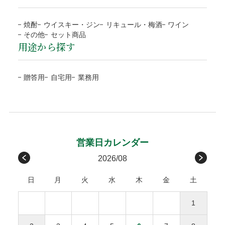
山形、福島
す。
目的やお相手に合わせて選べる
NP後払い
運送会社から当店に破損の連絡があった場合、代品手配後に
予約や抽選などの通常商品ではない場合、別途対応と
関東/信越
茨城、栃木、群馬、埼玉、
800円
4種類のラッピング
焼酎
ウイスキー・ジン
リキュール・梅酒
ワイン
お客様にご連絡いたします。また商品のお受取りの際に破損
なります。
千葉、東京、神奈川、
その他
セット商品
ご注文確認後に最短発送。商品の到着を確認してから、「コ
していた場合、その旨を運送会社に伝え、商品の受取拒否
用途から探す
当店オリジナル(汎
ブルー
お支払方法が前払「銀行振込・コンビニ決済(払込票)」
新潟、山梨、長野
ンビニ」「郵便局」「銀行」「PayPay」で後払いできる安
し、当店までご連絡下さい。破損確認後に全額、弊社負担で
用)
の場合、ご入金確認後の発送。
包装紙B
北陸/中部
富山、石川、福井、岐阜、
700円
心・簡単な決済方法です。請求書は、商品とは別に郵送され
代品を手配します。
※確認は営業日になります
包装紙H
贈答用
自宅用
業務用
静岡、愛知、三重
ますので、発行から14日以内にお支払いをお願いします。お
お客様のご負担はございません。
ローズ
グレイ
支払い期日を過ぎてもお支払いの確認ができない場合、手数
関西/中国/
滋賀、京都、大阪、兵庫、
600円
包装紙G
包装紙E
受取後の破損は、原則対応をお断りいたします。
料が加算される場合がございます。
四国
奈良、和歌山、鳥取、
お客様のご都合による返品・交換
島根、岡山、広島、山口、
後払い手数料277円はお客様ご負担になります。
徳島、香川、愛媛、高知
※１万円以上の購入は当社負担
原則として、お客様のご都合による返品・交換、および運送
メッセージカード
九州
福岡、佐賀、長崎、熊本、
450円
請求書は、商品とは別に郵送されます、発行から14日
会社や受取人様が原因でのお届けの遅延による返品は承って
2026/08
無料
大分、宮崎、鹿児島
以内にお支払い下さい。
おりません。ただし、未開封・未使用の商品に限り、商品到
感謝の気持ちを伝えるメッセージカードを添えて
日
月
火
水
木
金
土
着後3日以内にご連絡をいただいた場合、下記条件で対応さ
沖縄
沖縄
1,000円
せていただきます。
商品合計額
後払い手数料
お誕生日おめでとう
1
返品・交換にかかる費用（往復送料・返金の手数料）
お母さんいつもありがとう
9,999円(税込)以下
277円
ひとつの配達先につき総額1万円以上の商品購入で送料
をご負担ください。