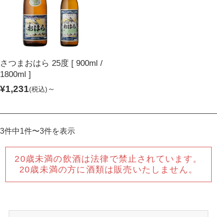
焼酎
ウイスキー・ジン
リキュール・梅酒
ワイン
さつまおはら 25度 [ 900ml /
その他
セット商品
1800ml ]
用途から探す
¥1,231
～
(税込)
贈答用
自宅用
3件中1件〜3件を表示
業務用
20歳未満の飲酒は法律で禁止されています。
20歳未満の方に酒類は販売いたしません。
ご利用ガイド
お客様の声