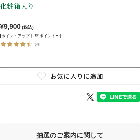
化粧箱入り
焼酎
ウイスキー・ジン
¥9,900
リキュール・梅酒
ワイン
(税込)
[ポイントアップ中 99ポイント〜]
その他
セット商品
3件
用途から探す
贈答用
自宅用
業務用
抽選のご案内に関して
ご利用ガイド
お客様の声