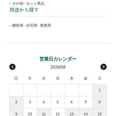
お客様にご連絡いたします。また商品のお受取りの際に破損
なります。
千葉、東京、神奈川、
その他
セット商品
ご注文確認後に最短発送。商品の到着を確認してから、「コ
していた場合、その旨を運送会社に伝え、商品の受取拒否
用途から探す
当店オリジナル(汎
ブルー
お支払方法が前払「銀行振込・コンビニ決済(払込票)」
新潟、山梨、長野
ンビニ」「郵便局」「銀行」「PayPay」で後払いできる安
し、当店までご連絡下さい。破損確認後に全額、弊社負担で
用)
の場合、ご入金確認後の発送。
包装紙B
北陸/中部
富山、石川、福井、岐阜、
700円
心・簡単な決済方法です。請求書は、商品とは別に郵送され
代品を手配します。
※確認は営業日になります
包装紙H
贈答用
自宅用
業務用
静岡、愛知、三重
ますので、発行から14日以内にお支払いをお願いします。お
お客様のご負担はございません。
ローズ
グレイ
支払い期日を過ぎてもお支払いの確認ができない場合、手数
関西/中国/
滋賀、京都、大阪、兵庫、
600円
包装紙G
包装紙E
受取後の破損は、原則対応をお断りいたします。
料が加算される場合がございます。
四国
奈良、和歌山、鳥取、
お客様のご都合による返品・交換
島根、岡山、広島、山口、
後払い手数料277円はお客様ご負担になります。
徳島、香川、愛媛、高知
※１万円以上の購入は当社負担
原則として、お客様のご都合による返品・交換、および運送
メッセージカード
九州
福岡、佐賀、長崎、熊本、
450円
請求書は、商品とは別に郵送されます、発行から14日
会社や受取人様が原因でのお届けの遅延による返品は承って
2026/08
無料
大分、宮崎、鹿児島
以内にお支払い下さい。
おりません。ただし、未開封・未使用の商品に限り、商品到
感謝の気持ちを伝えるメッセージカードを添えて
日
月
火
水
木
金
土
着後3日以内にご連絡をいただいた場合、下記条件で対応さ
沖縄
沖縄
1,000円
せていただきます。
商品合計額
後払い手数料
お誕生日おめでとう
1
返品・交換にかかる費用（往復送料・返金の手数料）
お母さんいつもありがとう
9,999円(税込)以下
277円
ひとつの配達先につき総額1万円以上の商品購入で送料
をご負担ください。
2
3
4
5
6
7
8
無料。
お父さんいつもありがとう
10,000円(税込)以上
無料
返品された商品の梱包が開封されていた場合、返金・
※送料や決済手数料は1万円に含まれません
9
10
11
12
13
14
15
交換をお断りいたします。