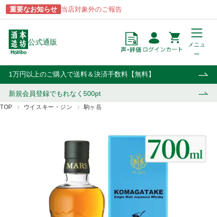
重要なお知らせ
当店対象外のご報告
公式通販
メニュ
ー
点
円
カート
1万円以上のご購入で送料＆決済手数料【無料】
新規会員登録で
もれなく500pt
TOP
ウイスキー・ジン
駒ヶ岳
商品一覧
ブランドから探す
酒類から探す
用途から探す
あらわざ
駒ヶ岳
焼酎
贈答用
桜島
津貫
ウイスキー・ジン
自宅用
貴匠蔵
マルスウイスキー
リキュール・梅酒
業務用
屋久島
和美人
ワイン
おはら
上等梅酒
その他