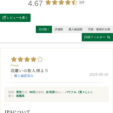
4.67
3件
レビューを書く
日付順 ↓
評価順
購入確認順
写真・動画付き順
詳細フィルター
流離いの旅人様より
2026-06-16
購入確認済み
性別:
男性
年代:
60代
目的別:
自宅用
味わい:
パワフル（荒々しい）
香り:
柑橘系
IPAについて