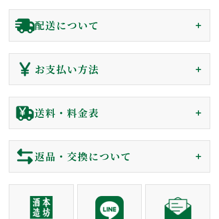
領収書（インボイス対応）
配送について
贈答用に関わらず、
金額の分かる書類は同封していません
。
会員の方(購入時)
：
マイページ
の購入履歴から、発送後
ご注文から1〜7日で
180日間、電子領収書が発行できます。
お支払い方法
届きます（前払を除く）
非会員の方(購入時)
：
お問い合わせ
からご依頼下さい。
到着日時は60日後まで指定可能
電子領収書をメールで送信いたします。
クレジットカード
送料・料金表
ギフト対応に関して
ご注文確認後に最短発送。下記クレジットカードがご利用可
ご注文から商品到着について
包装・カード・のしは、全て無料で対応しております。
能です。
包装紙
買い物カゴに入れる前にご選択下さい。
返品・交換について
リボ払い・一括払い・各分割払いに対応。
商品のご購入
メッセージカード
買い物カゴに入れる前にご選択下さい。
利用控えはお送りしておりません。カード会社からの
ショッピングカートでご注文。
※包装・カードが選択できない商品はギフト非対応の商品になり
ご利用明細をご確認下さい。
営業時間でしたらお電話でも承ります。
当店では、お客様に安心してご利用いただくため、以下の通
ます。
り返品・交換ポリシーを定めております。
注文者名がカード名義人でないものは決済をお断りす
注文確認メール
熨斗対応
ギフト対応の商品のみ、買い物カゴに入れた後、
る事がございます。
ご購入後、すぐに自動送信。