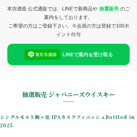
お問い合わせ
メールマガジン
プライバシーポリシー
特定商取引法に基づく表示
本坊酒造 公式通販では、LINEで
新商品や
抽選販売
のご
案内をしております。
ご希望の方はご登録下さい。
※会員の方は登録で100ポ
イント付与
LINEで案内を受け取る
抽選販売 ジャパニーズウイスキー
シングルモルト駒ヶ岳 IPAカスクフィニッシュBottled in
2025