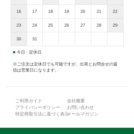
離島地域は通常より3〜7日間程度、お届けに時間がか
NP後払いのご注文は、
株式会社ネットプロテクションズ
の後
事前に連絡がなく返送された場合、対応をお断りいた
かります。
払いサービスが適用され、同社へ代金債権を譲渡します。
NP
16
17
18
19
20
21
22
します。
1.8L瓶（一升瓶）は8本まで、900ml以下は20本までが
後払い利用規約及び同社のプライバシーポリシー
に同意し
１個口となります。
て、後払いサービスをご選択下さい。
23
24
25
26
27
28
29
返品送付先
海外への発送はできません。
ご利用限度額は累計残高で55,000円（税込）迄です。詳細は
30
31
本坊酒造株式会社 特販課
下記URLからご確認下さい。
〒891-0122 鹿児島県鹿児島市南栄3-27
https://np-atobarai.jp/about/
■
今日
■
定休日
(TEL)050-3530-8482
ご利用者が未成年の場合、法定代理人の利用同意を得てご利
用下さい。
※ご注文は定休日でも可能ですが、出荷とお問合せの返
信は営業日になります。
※弊社は未成年者に酒類を販売いたしません。
PayPay
ご利用ガイド
会社概要
ご注文確認後に最短発送。PayPayアカウントをお持ちの方で
プライバシーポリシー
お問い合わせ
あれば、ご利用可能です。
特定商取引法に基づく表示
メールマガジン
ご注文日から発送日までの期間が30日を超える場合、