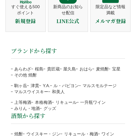
ご注文のキャンセル
備考欄にご記入ください。
営業日（平日）に発送日をご連絡。
すぐ使える500
新商品のお知ら
限定品など情報
ポイント
せ配信
満載
代金引換
商品の発送
商品の発送前、ご入金前でしたら無料で対応いたしますので
のしの種類
お歳暮・お中元・お祝いetc
新規登録
LINE公式
メルマガ登録
平日10時までのご注文は当日発送。
ご連絡下さい。
宛書
ご自分の氏名・連名・社名etc
発送後、送り状番号をご連絡。
ご注文確認後に最短発送。代金は商品受取時に配送員にお支
当店の都合による返品・交換
払い下さい。
商品のお届け
包装・メッセージカードをご希望の方は、商品をカ
代引手数料330円はお客様ご負担になります。
ブランドから探す
送り状番号から商品の追跡が可能。
商品の管理には万全を期しておりますが、万が一、お届けし
ートに入れる前にご選択下さい。
※１万円以上の購入は当社負担
通常発送から1〜3日程度でお届け。
た商品がご注文の商品と異なる場合は、商品到着後3日以内
熨斗のご指定は備考欄にご記載下さい。
注文者様と配送先が違うなど、状況によりご利用をお
に当店までご連絡ください。お客様にはご負担なく返品・交
あらわざ
桜島
貴匠蔵
屋久島
おはら
麦焼酎
宝星
断りする場合がございます。
※箱なしの商品など、熨斗を含めて、単体ではギフト対応がで
その他 焼酎
換の手続きをさせていただきます。
きない商品もございます。
ご注文の確認、商品の発送は営業日（平日）に対応と
お客様のご負担はございません。
駒ヶ岳
津貫
Y.A.
ル・パピヨン
マルスモルテージ
なります。
商品合計額
代引き手数料
地域
都道府県
送料
マルスウイスキー
和美人
商品の返送にご協力頂けない場合、連絡なく返送され
土日祝日など定休日のご注文は翌営業日（平日）の対
9,999円(税込)以下
330円
北海道
北海道
1,200円
た場合、対応をお断りいたします。
上等梅酒
本格梅酒
リキュール
一升瓶ワイン
応となります。
ラッピング
みりん・地酒
グッズ
10,000円(税込)以上
無料
東北
青森、岩手、宮城、秋田、
1,000円
到着日に指定がない場合、最短日程での発送となりま
酒類から探す
運送会社の破損による代品
無料
山形、福島
す。
目的やお相手に合わせて選べる
NP後払い
運送会社から当店に破損の連絡があった場合、代品手配後に
予約や抽選などの通常商品ではない場合、別途対応と
関東/信越
茨城、栃木、群馬、埼玉、
800円
4種類のラッピング
焼酎
ウイスキー・ジン
リキュール・梅酒
ワイン