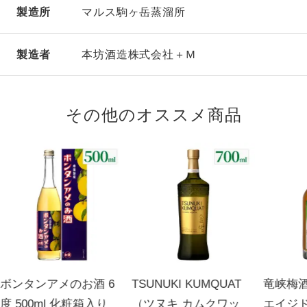
製造所
マルス駒ヶ岳蒸溜所
製造者
本坊酒造株式会社＋Ｍ
その他のオススメ商品
ボンタンアメのお酒 6
TSUNUKI KUMQUAT
竜峡梅酒
度 500ml 化粧箱入り
（ツヌキ カムクワッ
エイジド 