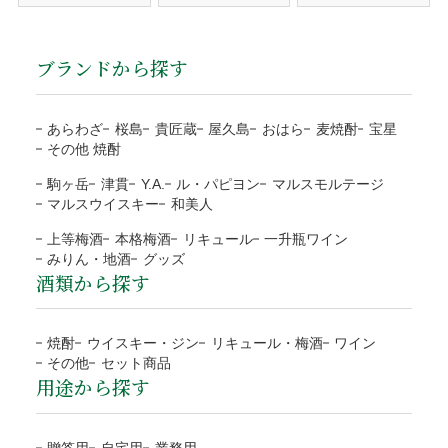
発送後、送り状番号をご連絡。
ご注文確認後に最短発送。代金は商品受取時に配送員にお支
当店の都合による返品・交換
払い下さい。
商品のお届け
包装・メッセージカードをご希望の方は、商品をカ
代引手数料330円はお客様ご負担になります。
ブランドから探す
送り状番号から商品の追跡が可能。
商品の管理には万全を期しておりますが、万が一、お届けし
ートに入れる前にご選択下さい。
※１万円以上の購入は当社負担
通常発送から1〜3日程度でお届け。
た商品がご注文の商品と異なる場合は、商品到着後3日以内
熨斗のご指定は備考欄にご記載下さい。
注文者様と配送先が違うなど、状況によりご利用をお
に当店までご連絡ください。お客様にはご負担なく返品・交
あらわざ
桜島
貴匠蔵
屋久島
おはら
麦焼酎
宝星
断りする場合がございます。
※箱なしの商品など、熨斗を含めて、単体ではギフト対応がで
その他 焼酎
換の手続きをさせていただきます。
きない商品もございます。
ご注文の確認、商品の発送は営業日（平日）に対応と
お客様のご負担はございません。
駒ヶ岳
津貫
Y.A.
ル・パピヨン
マルスモルテージ
なります。
商品合計額
代引き手数料
地域
都道府県
送料
マルスウイスキー
和美人
商品の返送にご協力頂けない場合、連絡なく返送され
土日祝日など定休日のご注文は翌営業日（平日）の対
9,999円(税込)以下
330円
北海道
北海道
1,200円
た場合、対応をお断りいたします。
上等梅酒
本格梅酒
リキュール
一升瓶ワイン
応となります。
ラッピング
みりん・地酒
グッズ
10,000円(税込)以上
無料
東北
青森、岩手、宮城、秋田、
1,000円
到着日に指定がない場合、最短日程での発送となりま
酒類から探す
運送会社の破損による代品
無料
山形、福島
す。
目的やお相手に合わせて選べる
NP後払い
運送会社から当店に破損の連絡があった場合、代品手配後に
予約や抽選などの通常商品ではない場合、別途対応と
関東/信越
茨城、栃木、群馬、埼玉、
800円
4種類のラッピング
焼酎
ウイスキー・ジン
リキュール・梅酒
ワイン
お客様にご連絡いたします。また商品のお受取りの際に破損
なります。
千葉、東京、神奈川、
その他
セット商品
ご注文確認後に最短発送。商品の到着を確認してから、「コ
していた場合、その旨を運送会社に伝え、商品の受取拒否
用途から探す
当店オリジナル(汎
ブルー
お支払方法が前払「銀行振込・コンビニ決済(払込票)」
新潟、山梨、長野
ンビニ」「郵便局」「銀行」「PayPay」で後払いできる安
し、当店までご連絡下さい。破損確認後に全額、弊社負担で
用)
の場合、ご入金確認後の発送。
包装紙B
北陸/中部
富山、石川、福井、岐阜、
700円
心・簡単な決済方法です。請求書は、商品とは別に郵送され
代品を手配します。
※確認は営業日になります
包装紙H
贈答用
自宅用
業務用