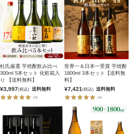
麦焼酎
リキュール
セット商品
宝星
一升瓶ワイン
杜氏厳選 芋焼酎飲み比べ
世界一＆日本一受賞 芋焼酎
300ml 5本セット 化粧箱入
1800ml 3本セット【送料無
り 【送料無料】
料】
¥3,997
¥7,421
送料無料
送料無料
(税込)
(税込)
2件
1件
酒類から探す