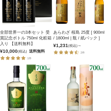
焼酎
ウイスキー・ジン
リキュール・梅酒
ワイン
全部世界一の3本セット 受
あらわざ 桜島 25度 [ 900ml
その他
セット商品
賞記念ボトル 750ml 化粧箱
/ 1800ml | 瓶 / 紙パック ]
用途から探す
入り 【送料無料】
¥1,231
～
(税込)
¥10,000
送料無料
(税込)
2件
1件
贈答用
自宅用
業務用
ご利用ガイド
お客様の声