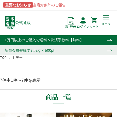
重要なお知らせ
当店対象外のご報告
公式通販
メニュ
ー
点
円
カート
1万円以上のご購入で送料＆決済手数料【無料】
新規会員登録で
もれなく500pt
TOP
世界一
商品一覧
ブランドから探す
酒類から探す
用途から探す
7件中1件〜7件を表示
あらわざ
駒ヶ岳
焼酎
贈答用
桜島
津貫
ウイスキー・ジン
自宅用
商品一覧
貴匠蔵
マルスウイスキー
リキュール・梅酒
業務用
屋久島
和美人
ワイン
おはら
上等梅酒
その他