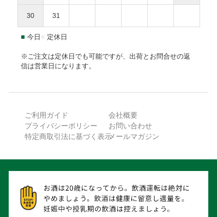
返品送付先
海外への発送はできません。
ご利用限度額は累計残高で55,000円（税込）迄です。詳細は
30
31
本坊酒造株式会社 特販課
下記URLからご確認下さい。
〒891-0122 鹿児島県鹿児島市南栄3-27
https://np-atobarai.jp/about/
■
今日
■
定休日
(TEL)050-3530-8482
ご利用者が未成年の場合、法定代理人の利用同意を得てご利
用下さい。
※ご注文は定休日でも可能ですが、出荷とお問合せの返
信は営業日になります。
※弊社は未成年者に酒類を販売いたしません。
PayPay
ご利用ガイド
会社概要
ご注文確認後に最短発送。PayPayアカウントをお持ちの方で
プライバシーポリシー
お問い合わせ
あれば、ご利用可能です。
特定商取引法に基づく表示
メールマガジン
ご注文日から発送日までの期間が30日を超える場合、
ご利用できません。
本坊酒造のポイントの他にPayPayポイントが付与され
ます。