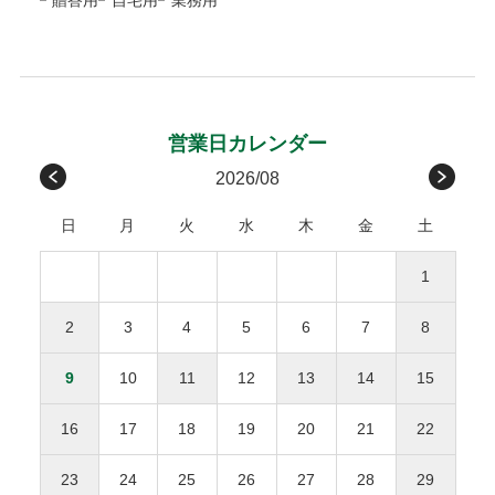
静岡、愛知、三重
ますので、発行から14日以内にお支払いをお願いします。お
お客様のご負担はございません。
ローズ
グレイ
支払い期日を過ぎてもお支払いの確認ができない場合、手数
関西/中国/
滋賀、京都、大阪、兵庫、
600円
包装紙G
包装紙E
受取後の破損は、原則対応をお断りいたします。
料が加算される場合がございます。
四国
奈良、和歌山、鳥取、
お客様のご都合による返品・交換
島根、岡山、広島、山口、
後払い手数料277円はお客様ご負担になります。
徳島、香川、愛媛、高知
※１万円以上の購入は当社負担
原則として、お客様のご都合による返品・交換、および運送
メッセージカード
九州
福岡、佐賀、長崎、熊本、
450円
請求書は、商品とは別に郵送されます、発行から14日
会社や受取人様が原因でのお届けの遅延による返品は承って
2026/08
無料
大分、宮崎、鹿児島
以内にお支払い下さい。
おりません。ただし、未開封・未使用の商品に限り、商品到
感謝の気持ちを伝えるメッセージカードを添えて
日
月
火
水
木
金
土
着後3日以内にご連絡をいただいた場合、下記条件で対応さ
沖縄
沖縄
1,000円
せていただきます。
商品合計額
後払い手数料
お誕生日おめでとう
1
返品・交換にかかる費用（往復送料・返金の手数料）
お母さんいつもありがとう
9,999円(税込)以下
277円
ひとつの配達先につき総額1万円以上の商品購入で送料
をご負担ください。
2
3
4
5
6
7
8
無料。
お父さんいつもありがとう
10,000円(税込)以上
無料
返品された商品の梱包が開封されていた場合、返金・
※送料や決済手数料は1万円に含まれません
9
10
11
12
13
14
15
交換をお断りいたします。
離島地域は通常より3〜7日間程度、お届けに時間がか
NP後払いのご注文は、
株式会社ネットプロテクションズ
の後
事前に連絡がなく返送された場合、対応をお断りいた
かります。
払いサービスが適用され、同社へ代金債権を譲渡します。
NP
16
17
18
19
20
21
22
します。
1.8L瓶（一升瓶）は8本まで、900ml以下は20本までが
後払い利用規約及び同社のプライバシーポリシー
に同意し
１個口となります。
て、後払いサービスをご選択下さい。
23
24
25
26
27
28
29