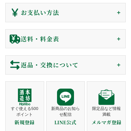
会員の方(購入時)
：
マイページ
の購入履歴から、発送後
ご注文から1〜7日で
180日間、電子領収書が発行できます。
お支払い方法
届きます（前払を除く）
非会員の方(購入時)
：
お問い合わせ
からご依頼下さい。
到着日時は60日後まで指定可能
電子領収書をメールで送信いたします。
クレジットカード
送料・料金表
ギフト対応に関して
ご注文確認後に最短発送。下記クレジットカードがご利用可
ご注文から商品到着について
包装・カード・のしは、全て無料で対応しております。
能です。
包装紙
買い物カゴに入れる前にご選択下さい。
返品・交換について
リボ払い・一括払い・各分割払いに対応。
商品のご購入
メッセージカード
買い物カゴに入れる前にご選択下さい。
利用控えはお送りしておりません。カード会社からの
ショッピングカートでご注文。
※包装・カードが選択できない商品はギフト非対応の商品になり
ご利用明細をご確認下さい。
営業時間でしたらお電話でも承ります。
当店では、お客様に安心してご利用いただくため、以下の通
ます。
り返品・交換ポリシーを定めております。
注文者名がカード名義人でないものは決済をお断りす
注文確認メール
熨斗対応
ギフト対応の商品のみ、買い物カゴに入れた後、
る事がございます。
ご購入後、すぐに自動送信。
ご注文のキャンセル
備考欄にご記入ください。
営業日（平日）に発送日をご連絡。
すぐ使える500
新商品のお知ら
限定品など情報
ポイント
せ配信
満載
代金引換
商品の発送
商品の発送前、ご入金前でしたら無料で対応いたしますので
のしの種類
お歳暮・お中元・お祝いetc
新規登録
LINE公式
メルマガ登録
平日10時までのご注文は当日発送。
ご連絡下さい。
宛書
ご自分の氏名・連名・社名etc